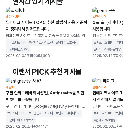
실시간 인기 게시물
밸런스 UP
밸런스 UP
딥페이크 사이트 TOP 5 추천, 합법적 사용 기준까
Gemini(제미나이) 사
지 정리해서 알려드립니다.
사용합니다.
딥페이크 사이트는 인공지능 기술을 활용해 사람의 얼
전 세계 산업 트렌드를 뒤
굴이나 음성을 합성하고, 이를영상이나 이미지 형태로
시장을 장악하며AI 기술
#
비즈니스TIP
#
딥페이크사이트란
#
딥페이크초상권
#
비즈니스TIP
#
제미나이
생성할 수 있는 웹 기반 서비스 제공하는 사이트를 말합
것 같았던 구글은 예상치
#
딥페이크AI영상
#
제미나이활용노하우
니다.과거에는 전문 장비와 복잡한 프로그램이 필요했
습니다.Open AI의 Ch
2026. 02. 03
조회수
353,608
2025. 02. 14
조회수
254
지만, 이제는 별도의 설치 없이 브라우저만으로도 누구
AI 시장의 중심이 빠르게
나 사용할 수 있는 환경이 만들어졌습니다.하지만 모든
협받으며 위기감을 느끼
이랜서 PICK 추천 게시물
딥페이크 사이트가 같은 목적과 방식으로 운영되지는
기 위해 급하게 AI 모델 
않습니다. 어떤 서비스는 마케팅, 교육, 콘텐츠 제작을
과 완성도에서 기대에 미치
위한 합법적인 AI 영상 도구로 활용되는 반면, 일부 사이
교 속에서 혹독한 평가를
개발 테크
밸런스 UP
트는 초상권 침해나 악용 가능성이 높은 형태로 제공되
구글 안티그래비티 사용법, Antigravity를 직접
렇게 무너질 리 없죠. Ch
딥페이크 사이트 TOP 
기도 합니다
써보니 놀라웠습니다
지 정리해서 알려드립
구글 안티그래비티(Google Antigravity)는AI 에이전
딥페이크 사이트는 인공지
트를 중심으로 설계된 통합 개발 환경을 말합니다. 단순
굴이나 음성을 합성하고,
#
비즈니스TIP
#
구글안티그래비티
#
안티그래비티차이
#
비즈니스TIP
#
딥페이크
히 코드 자동완성을 제공하는 도구가 아니라,개발 작업
생성할 수 있는 웹 기반
#
안티그래비티무료사
#
딥페이크AI영상
을 계획하고 실행까지 이어가는 구조를 지향합니다.기
니다.과거에는 전문 장비
2026. 02. 20
조회수
344,171
2026. 02. 03
조회수
353