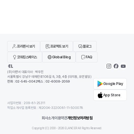
존 IDE가 개발자의 입력을 보조하는 역할에 가까웠다
지만, 이제는 별도의 설
면, 안티그래비티는 AI가 코드 작성, 터미널 실행, 브라
나 사용할 수 있는 환경
우저 테스트까지 하나의 흐름 안에서 처리하도록 설계
딥페이크 사이트가 같은
되었습니다. 개발자를 돕는 도구를 넘어 개발 과정에 직
않습니다. 어떤 서비스는
접 관여하는 환경에 가깝습니다.이 글에서는 구글 안티
위한 합법적인 AI 영상 
그래비티가 기존 개발 환경과 무엇이 다른지, 어떻게
트는 초상권 침해나 악용
기도 합니다
프리랜서 보기
프로젝트 보기
블로그
코워킹스페이스
Global Blog
FAQ
(주)이랜서 대표이사 : 박우진
서울특별시 강남구 테헤란로108길 8, 3층, 4층 (대치동, 유민빌딩)
전화 : 02-545-0042
팩스 : 02-6008-2059
Google Play
App Store
사업자번호 : 209-81-25311
직업소개사업 등록번호 : 제2004-3220081-11-500078
회사소개
이용약관
개인정보처리방침
Copyright (C) 2000 -
2026
ELANCER All Rights Reserved.