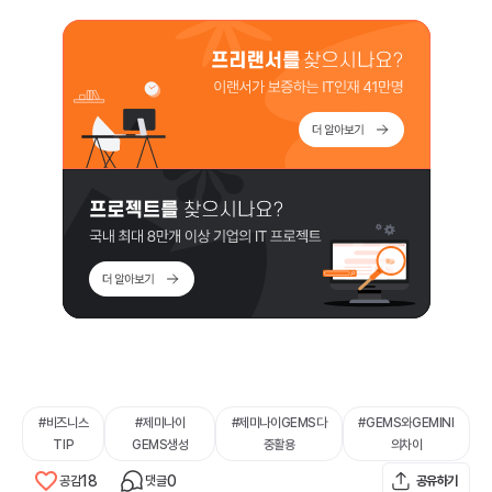
#
비즈니스
#
제미나이
#
제미나이GEMS다
#
GEMS와GEMINI
TIP
GEMS생성
중활용
의차이
18
0
공감
댓글
공유하기