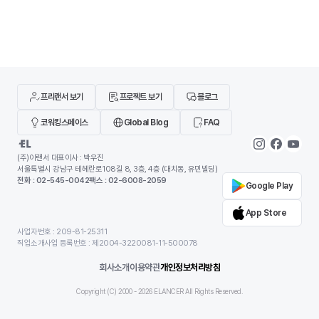
면, 안티그래비티는 AI가 코드 작성, 터미널 실행, 브라
나 사용할 수 있는 환경
우저 테스트까지 하나의 흐름 안에서 처리하도록 설계
딥페이크 사이트가 같은
되었습니다. 개발자를 돕는 도구를 넘어 개발 과정에 직
않습니다. 어떤 서비스는
접 관여하는 환경에 가깝습니다.이 글에서는 구글 안티
위한 합법적인 AI 영상 
그래비티가 기존 개발 환경과 무엇이 다른지, 어떻게
트는 초상권 침해나 악용
기도 합니다
프리랜서 보기
프로젝트 보기
블로그
코워킹스페이스
Global Blog
FAQ
(주)이랜서 대표이사 : 박우진
서울특별시 강남구 테헤란로108길 8, 3층, 4층 (대치동, 유민빌딩)
전화 : 02-545-0042
팩스 : 02-6008-2059
Google Play
App Store
사업자번호 : 209-81-25311
직업소개사업 등록번호 : 제2004-3220081-11-500078
회사소개
이용약관
개인정보처리방침
Copyright (C) 2000 -
2026
ELANCER All Rights Reserved.