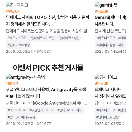
밸런스 UP
밸런스 UP
딥페이크 사이트 TOP 5 추천, 합법적 사용 기준까
Gemini(제미나이) 사
지 정리해서 알려드립니다.
사용합니다.
딥페이크 사이트는 인공지능 기술을 활용해 사람의 얼
전 세계 산업 트렌드를 뒤
굴이나 음성을 합성하고, 이를영상이나 이미지 형태로
시장을 장악하며AI 기술
#
비즈니스TIP
#
딥페이크사이트란
#
딥페이크초상권
#
비즈니스TIP
#
제미나이
생성할 수 있는 웹 기반 서비스 제공하는 사이트를 말합
것 같았던 구글은 예상치
#
딥페이크AI영상
#
제미나이활용노하우
니다.과거에는 전문 장비와 복잡한 프로그램이 필요했
습니다.Open AI의 Ch
2026. 02. 03
조회수
349,937
2025. 02. 14
조회수
254
지만, 이제는 별도의 설치 없이 브라우저만으로도 누구
AI 시장의 중심이 빠르게
나 사용할 수 있는 환경이 만들어졌습니다.하지만 모든
협받으며 위기감을 느끼
이랜서 PICK 추천 게시물
딥페이크 사이트가 같은 목적과 방식으로 운영되지는
기 위해 급하게 AI 모델 
않습니다. 어떤 서비스는 마케팅, 교육, 콘텐츠 제작을
과 완성도에서 기대에 미치
위한 합법적인 AI 영상 도구로 활용되는 반면, 일부 사이
교 속에서 혹독한 평가를
개발 테크
밸런스 UP
트는 초상권 침해나 악용 가능성이 높은 형태로 제공되
구글 안티그래비티 사용법, Antigravity를 직접
렇게 무너질 리 없죠. Ch
딥페이크 사이트 TOP 
기도 합니다
써보니 놀라웠습니다
지 정리해서 알려드립
구글 안티그래비티(Google Antigravity)는AI 에이전
딥페이크 사이트는 인공지
트를 중심으로 설계된 통합 개발 환경을 말합니다. 단순
굴이나 음성을 합성하고,
#
비즈니스TIP
#
구글안티그래비티
#
안티그래비티차이
#
비즈니스TIP
#
딥페이크
히 코드 자동완성을 제공하는 도구가 아니라,개발 작업
생성할 수 있는 웹 기반
#
안티그래비티무료사
#
딥페이크AI영상
을 계획하고 실행까지 이어가는 구조를 지향합니다.기
니다.과거에는 전문 장비
2026. 02. 20
조회수
342,677
2026. 02. 03
조회수
349
존 IDE가 개발자의 입력을 보조하는 역할에 가까웠다
지만, 이제는 별도의 설