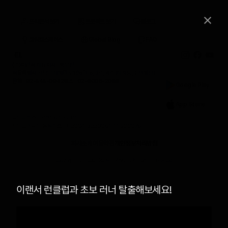
프리랜서 보기
프로젝트 보기
블로그
코워킹스페이스
Global Blog
FAQ
(주)이랜서 대표이사 : 박우진
서울특별시 강남구 테헤란로108길 8, 3층, 4층 (대치동, 유민빌딩)
전화 : 02-545-0042
팩스 : 02-6008-2059
Google Play
App Store
사업자번호 : 209-81-25311
직업소개사업 등록번호 : 제2004-3220081-11-500078
회사소개
이용약관
개인정보처리방침
Copyright (C) 2000 -
2026
ELANCER All Rights Reserved.
이랜서 런클럽과 초보 러너 탈출해보세요!