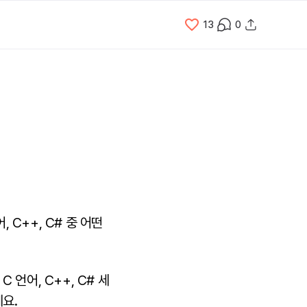
13
0
C++, C# 중 어떤
언어, C++, C# 세
요.