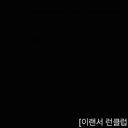
프리랜서 보기
프로젝트 보기
블로그
코워킹스페이스
Global 
(주)이랜서
대표이사 : 박우진
서울특별시 강남구 테헤란로108길 8, 3층,
전화 : 02-545-0042
팩스 : 02-6008-2059
사업자번호 : 209-81-25311
직업소개사업 등록번호 : 제2004-322
Copyright (C) 2000 -
2026
ELANCER All Rights Reserved.
[이랜서 런클럽