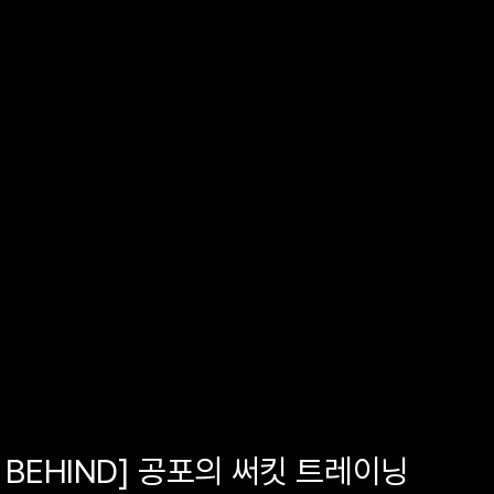
Blog
FAQ
 4층 (대치동, 유민빌딩)
0081-11-500078
 BEHIND] 공포의 써킷 트레이닝