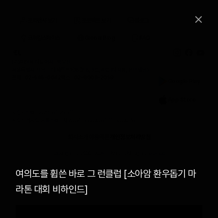
프리랜서 보기
프로젝트 보기
블로그
코워킹스페이스
Global Blog
FAQ
(주)이랜서 대표이사 : 박우진
서울특별시 강남구 테헤란로108길 8, 3층, 4층 (대치동, 유민빌딩)
전화 : 02-545-0042
팩스 : 02-6008-2059
Google Play
App Store
사업자번호 : 209-81-25311
직업소개사업 등록번호 : 제2004-3220081-11-500078
회사소개
이용약관
개인정보처리방침
Copyright (C) 2000 -
2026
ELANCER All Rights Reserved.
여의도를 휩쓴 바로 그 런클럽 [소아암 환우돕기 마
라톤 대회 비하인드]