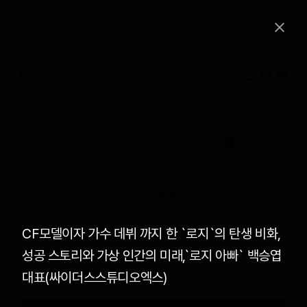
프리랜서 보기
프로젝트 보기
블로그
코워킹스페이스
Global Blog
FAQ
(주)이랜서 대표이사 : 박우진
서울특별시 강남구 테헤란로108길 8, 3층, 4층 (대치동, 유민빌딩)
전화 : 02-545-0042
팩스 : 02-6008-2059
Google Play
App Store
사업자번호 : 209-81-25311
직업소개사업 등록번호 : 제2004-3220081-11-500078
회사소개
이용약관
개인정보처리방침
Copyright (C) 2000 -
2026
ELANCER All Rights Reserved.
CF모델이자 가수 데뷔 까지 한 `로지`의 탄생 비화,
성공 스토리와 가상 인간의 미래,`로지 아빠` 백승엽
대표(싸이더스스튜디오엑스)