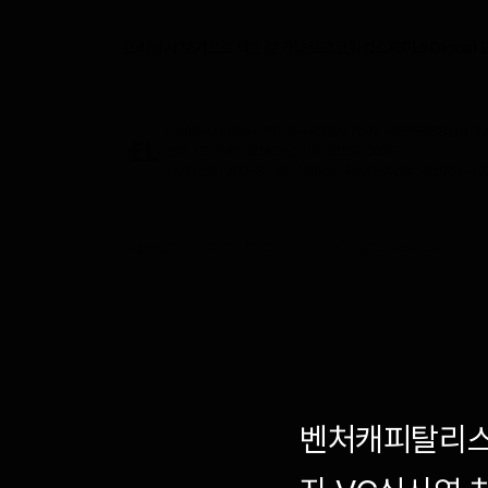
프리랜서 보기
프로젝트 보기
블로그
코워킹스페이스
Global 
(주)이랜서
대표이사 : 박우진
서울특별시 강남구 테헤란로108길 8, 3층,
전화 : 02-545-0042
팩스 : 02-6008-2059
사업자번호 : 209-81-25311
직업소개사업 등록번호 : 제2004-322
Copyright (C) 2000 -
2026
ELANCER All Rights Reserved.
벤처캐피탈리스