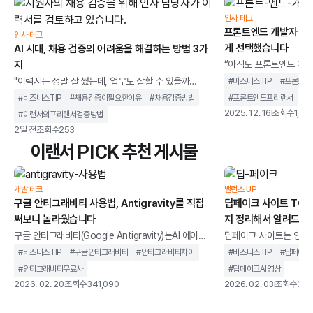
인사 테크
프론트엔드 개발자 채용
인사 테크
게 선택했습니다
AI 시대, 채용 검증의 어려움을 해결하는 방법 3가
지
“아직도 프론트엔드 개발
정은 다가오는데, 화면은
"이력서는 정말 잘 썼는데, 업무도 잘할 수 있을까
#
비즈니스TIP
#
프론트엔
용자 화면은 예상과 다르
요?”"작성된 내용이 실제 경험인지, AI가 보완한 표현인
#
비즈니스TIP
#
채용검증이필요한이유
#
채용검증방법
#
프론트엔드프리랜서
형은 제대로 작동하지 않
지 어떻게 확인해야 할까요?”기업들은 업무 부담을 줄
2025. 12. 16
조회수
1,83
#
이랜서의프리랜서검증방법
리고, 수정할 때마다 다
이기 위해 이력서 검토와 지원자 평가에 AI를 활용하지
2일 전
조회수
253
이런 상황이 반복되는 이
만채용 담당자는 지원자의 경험과 역량을 검증하는 일
이랜서 PICK 추천 게시물
개발자를 채용할 때, 실
이 오히려 더 어려워졌다고 말합니다.이번 글에서는AI
적힌 경력과 기술 스택을
활용 확산 이후 채용 검증이 더 어려워진 이유를 살펴보
다. 면접에서는 기술 용
고, 이를 해결하는 방법 3가지를 정리해보겠습니다.끝
개발 테크
밸런스 UP
구글 안티그래비티 사용법, Antigravity를 직접
을 고려한 화면 설계나 
딥페이크 사이트 TOP 
까지 읽어보시면 채용 검증 과정에서 무엇을 확인해야
았
써보니 놀라웠습니다
지 정리해서 알려드립
하는지 판단 기준을 세우는 데 도움이 되실 겁니다.채용
검증 핵
구글 안티그래비티(Google Antigravity)는AI 에이전
딥페이크 사이트는 인공지
트를 중심으로 설계된 통합 개발 환경을 말합니다. 단순
굴이나 음성을 합성하고,
#
비즈니스TIP
#
구글안티그래비티
#
안티그래비티차이
#
비즈니스TIP
#
딥페이크
히 코드 자동완성을 제공하는 도구가 아니라,개발 작업
생성할 수 있는 웹 기반
#
안티그래비티무료사
#
딥페이크AI영상
을 계획하고 실행까지 이어가는 구조를 지향합니다.기
니다.과거에는 전문 장비
2026. 02. 20
조회수
341,090
2026. 02. 03
조회수
345
존 IDE가 개발자의 입력을 보조하는 역할에 가까웠다
지만, 이제는 별도의 설
면, 안티그래비티는 AI가 코드 작성, 터미널 실행, 브라
나 사용할 수 있는 환경