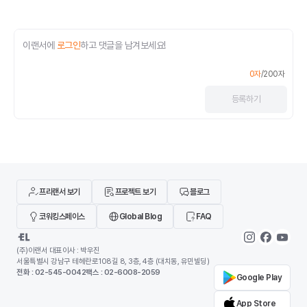
이랜서에
로그인
하고 댓글을 남겨보세요!
0
자
/
200
자
등록
하기
프리랜서 보기
프로젝트 보기
블로그
코워킹스페이스
Global Blog
FAQ
(주)이랜서 대표이사 : 박우진
서울특별시 강남구 테헤란로108길 8, 3층, 4층 (대치동, 유민빌딩)
전화 : 02-545-0042
팩스 : 02-6008-2059
Google Play
App Store