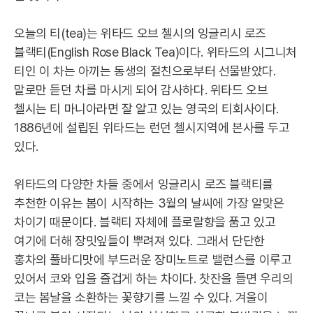
오늘의 티(
tea
)는 위타드 오브 첼시의 잉글리시 로즈
블랙티(
English
Rose
Black
Tea
)이다. 위타드의 시그니처
티인 이 차는 아끼는 동생의 절친으로부터 선물받았다.
말로만 듣던 차를 마시게 되어 감사하다. 위타드 오브
첼시는 티 마니아라면 잘 알고 있는 영국의 티회사이다.
1886년에 설립된 위타드는 런던 첼시지역에 본사를 두고
있다.
위타드의 다양한 차들 중에서 잉글리시 로즈 블랙티를
추천한 이유는 봄이 시작하는 3월의 날씨에 가장 알맞은
차이기 때문이다. 블랙티 자체에 플로랄향을 품고 있고
여기에 더해 장밋잎들이 뿌려져 있다. 그래서 단단한
홍차의 풀바디맛에 부드러운 장미노트로 밸런스를 이루고
있어서 코와 입을 즐겁게 하는 차이다. 찻잔을 들면 우리의
코는 봄날을 소환하는 꽃향기를 느낄 수 있다. 겨울이