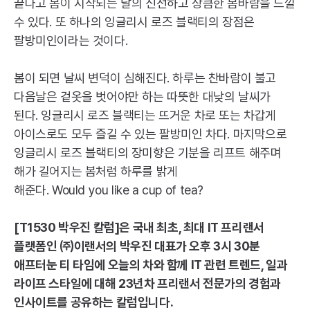
끝나고 봄이 시작되는 날의 신선하고 상큼한 봄바람을 느낄
수 있다. 또 하나의 잉글리시 로즈 블랙티의 장점은
팔방미인이라는 것이다.
봄이 되면 날씨 변덕이 심해진다. 하루는 찬바람이 불고
다음날은 겉옷을 벗어야만 하는 따뜻한 대낮의 날씨가
된다. 잉글리시 로즈 블랙티는 뜨거운 차로 또는 차갑게
아이스로도 모두 즐길 수 있는 팔방미인 차다. 마지막으로
잉글리시 로즈 블랙티의 장미향은 기분을 리프트 해주며
해가 길어지는 봄처럼 하루를 밝게
해준다.
Would
you
like
a
cup
of
tea
?
[
T1530
박우진 칼럼]은 국내 최초, 최대
IT
프리랜서
플랫폼인 ㈜이랜서의 박우진 대표가 오후 3시 30분
애프터눈 티 타임에 오늘의 차와 함께
IT
관련 트렌드, 일과
라이프 스타일에 대해 23년차 프리랜서 전문가의 경험과
인사이트를 공유하는 칼럼입니다.