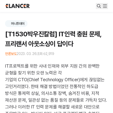
머니투데이
[T1530박우진칼럼] IT인력 충원 문제,
프리랜서 아웃소싱이 답이다
언론보도
2023. 03. 26
조회수
2,919
IT
프로젝트를 위한 사내 인재와 외부 지원 간의 완벽한
균형을 찾기 위한 오랜 노력은 각
기업의
CTO
(
Chief
Technology
Officer
)에게 끊임없는
고민거리였다. 한때 해결 방법이었던 전통적인 하도급
방식은 통제력 상실, 의사소통 장벽, 숨겨진 비용, 지적
재산권 문제, 일관성 없는 품질 등의 문제들로 가득차 있다.
그러나 이러한
IT
인력 문제를 해결할 새로운 대안으로