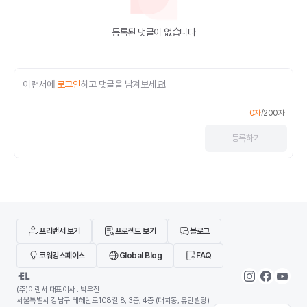
등록된 댓글이 없습니다
이랜서에
로그인
하고 댓글을 남겨보세요!
0
자
/
200
자
등록
하기
프리랜서 보기
프로젝트 보기
블로그
코워킹스페이스
Global Blog
FAQ
(주)이랜서 대표이사 : 박우진
서울특별시 강남구 테헤란로108길 8, 3층, 4층 (대치동, 유민빌딩)