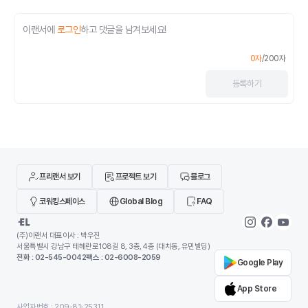
이랜서에
로그인
하고 댓글을 남겨보세요!
0
자
/
200
자
등록
하기
프리랜서 보기
프로젝트 보기
블로그
코워킹스페이스
Global Blog
FAQ
(주)이랜서 대표이사 : 박우진
서울특별시 강남구 테헤란로108길 8, 3층, 4층 (대치동, 유민빌딩)
전화 : 02-545-0042
팩스 : 02-6008-2059
Google Play
App Store
사업자번호 : 209-81-25311