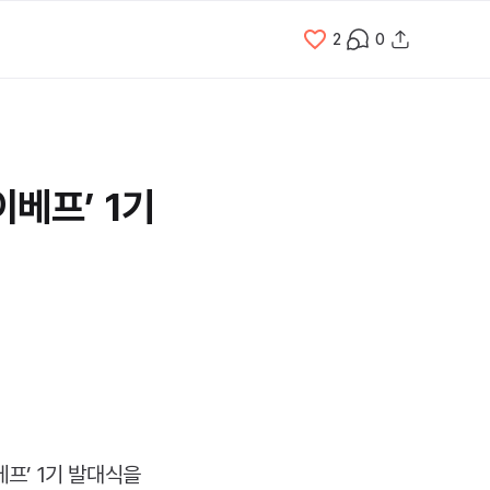
2
0
이베프’ 1기
프’ 1기 발대식을