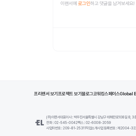
이랜서에
로그인
하고 댓글을 남겨보세요!
프리랜서 보기
프로젝트 보기
블로그
코워킹스페이스
Global 
(주)이랜서
대표이사 : 박우진
서울특별시 강남구 테헤란로108길 8, 3층,
전화 : 02-545-0042
팩스 : 02-6008-2059
사업자번호 : 209-81-25311
직업소개사업 등록번호 : 제2004-322