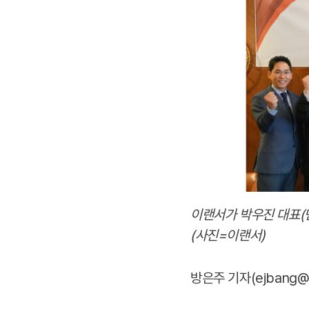
이랜서가 박우진 대표(맨
(사진=이랜서)
방은주 기자(ejbang@zd