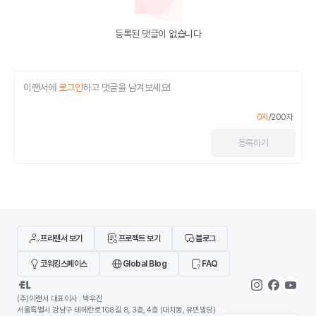
등록된 댓글이 없습니다
이랜서에
로그인
하고 댓글을 남겨보세요!
0
자
/
200
자
등록
하기
프리랜서 보기
프로젝트 보기
블로그
코워킹스페이스
Global Blog
FAQ
(주)이랜서 대표이사 : 박우진
서울특별시 강남구 테헤란로108길 8, 3층, 4층 (대치동, 유민빌딩)