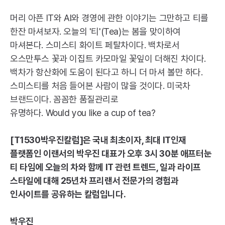
머리 아픈
IT
와
AI
와 경영에 관한 이야기는 그만하고 티를
한잔 마셔보자. 오늘의 '티'(
Tea
)는 봄을 맞이하여
마셔본다. 스미스티 화이트 페탈차이다. 백차로서
오스만투스 꽃과 이집트 카모마일 꽃잎이 더해진 차이다.
백차가 항산화에 도움이 된다고 하니 더 마셔 볼만 하다.
스미스티를 처음 들어본 사람이 많을 것이다. 미국차
브랜드이다. 꼼꼼한 품질관리로
유명하다.
Would
you
like
a
cup
of
tea
?
[
T1530
박우진칼럼]은 국내 최초이자, 최대
IT
인재
플랫폼인 이랜서의 박우진 대표가 오후 3시 30분 애프터눈
티 타임에 오늘의 차와 함께
IT
관련 트렌드, 일과 라이프
스타일에 대해 25년차 프리랜서 전문가의 경험과
인사이트를 공유하는 칼럼입니다.
박우진