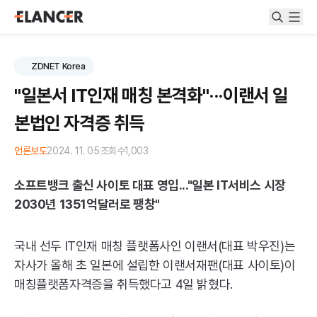
ZDNET Korea
"일본서 IT인재 매칭 본격화"···이랜서 일
본법인 자격증 취득
언론보도
2024. 11. 05
조회수
1,003
소프트뱅크 출신 사이토 대표 영입..."일본
IT
서비스 시장
2030년 1351억달러로 팽창"
국내 선두
IT
인재 매칭 플랫폼사인 이랜서(대표 박우진)는
자사가 올해 초 일본에 설립한 이랜서재팬(대표 사이토)이
매칭플랫폼자격증을 취득했다고 4일 밝혔다.