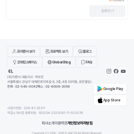
등록
하기
프리랜서 보기
프로젝트 보기
블로그
코워킹스페이스
Global Blog
FAQ
(주)이랜서 대표이사 : 박우진
서울특별시 강남구 테헤란로108길 8, 3층, 4층 (대치동, 유민빌딩)
전화 : 02-545-0042
팩스 : 02-6008-2059
Google Play
App Store
사업자번호 : 209-81-25311
직업소개사업 등록번호 : 제2004-3220081-11-500078
회사소개
이용약관
개인정보처리방침
Copyright (C) 2000 -
2026
ELANCER All Rights Reserved.