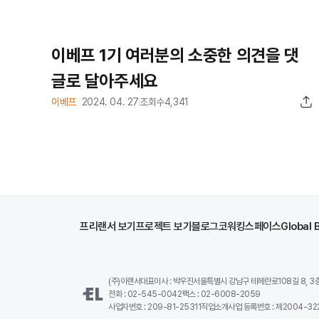
이베프 1기 여러분의 소중한 의견을 댓
글로 달아주세요
이베프
2024. 04. 27
조회수
4,341
프리랜서 보기
프로젝트 보기
블로그
코워킹스페이스
Global 
(주)이랜서
대표이사 : 박우진
서울특별시 강남구 테헤란로108길 8, 3층,
전화 : 02-545-0042
팩스 : 02-6008-2059
사업자번호 : 209-81-25311
직업소개사업 등록번호 : 제2004-322