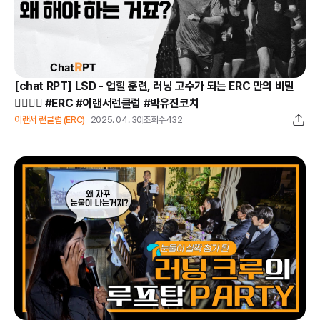
[chat RPT] LSD - 업힐 훈련, 러닝 고수가 되는 ERC 만의 비밀
🏃‍♀️🏃‍♂️ #ERC #이랜서런클럽 #박유진코치
이랜서 런클럽 (ERC)
2025. 04. 30
조회수
432