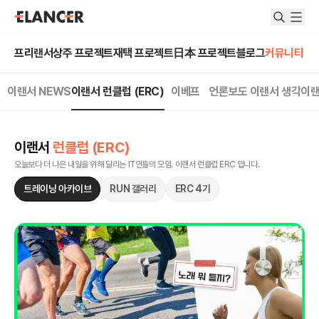
프리랜서
상주 프로젝트
재택 프로젝트
日本 프로젝트
블로그
커뮤니티
커뮤니티 카테고리
이랜서 NEWS
이랜서 런클럽 (ERC)
이베프
언론보도
이랜서 생각
이랜
이랜서
런클럽 (ERC)
오늘보다 더 나은 내일을 위해 달리는 IT인들의 모임. 이랜서 런클럽 ERC 입니다.
트레이닝 아카이브
RUN 갤러리
ERC 4기