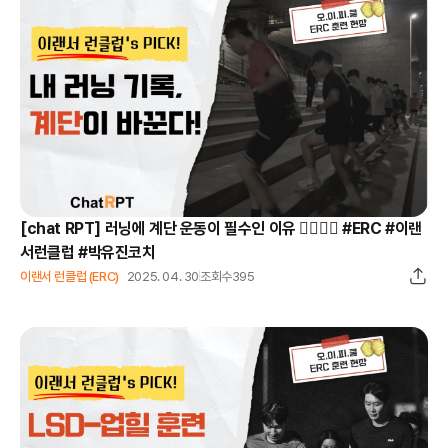
[chat RPT] 러닝에 계단 운동이 필수인 이유 🏃‍♀️🏃‍♂️ #ERC #이랜
서런클럽 #박유진코치
이랜서 런클럽 (ERC)
2025. 04. 30
조회수
395