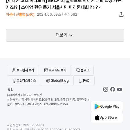
[마라톤 코스 미리보기] ERC만의 꿀팁으로 마라톤 대회 입상 가는
거죠!? | 소아암 환우 돕기 서울시민 마라톤대회 ?‍♀️?‍♂️
이랜서 런클럽 (ERC)
2024. 06. 09
조회수
4,562
더보기
프리랜서 보기
프로젝트 보기
블로그
코워킹스페이스
Global Blog
FAQ
(주)이랜서 대표이사 : 박우진
서울특별시 강남구 테헤란로108길 8, 3층, 4층 (대치동, 유민빌딩)
전화 : 02-545-0042
팩스 : 02-6008-2059
Google Play
App Store
사업자번호 : 209-81-25311
직업소개사업 등록번호 : 제2004-3220081-11-500078