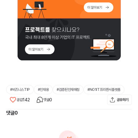
#
비즈니스TIP
#
인재용
#
검증된인재매칭
#
NO1IT프리랜서플랫폼
142
0
공감
댓글
공유하기
댓글
0