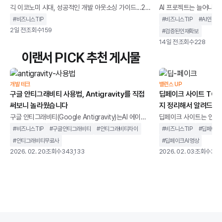
긱 이코노미 시대, 성공적인 개발 아웃소싱 가이드...27
AI 프로젝트는 늘어나는데
년 노하우 '이랜서' 주목영국의 경제 주간지 이코노미스
증된 AI 전문 인력 매칭
#
비즈니스TIP
#
비즈니스TIP
#
AI인재매
트(The Economist)는 "10년 후 세계 인구의 절반이
AI 에이전트 기술이 산
2일 전
조회수
159
#
검증된인재확보
프리랜서로 살아가게 될 것"이라고 전망했다.정규직 중
기업들의 AI 프로젝트 발
14일 전
조회수
228
심의 경직된 채용 방식에서 벗어나, 필요한 시점에 적재
작 프로젝트를 수행할 AI
이랜서 PICK 추천 게시물
적소의 인재를 투입하는 '긱 이코노미(Gig
업 추진에 어려움을 겪는
Economy)'가 글로벌 비즈니스의 새로운 표준으로 자
계에서는 이제 AI 도입의
리 잡았기 때문이다.그러나 현장의 기업 담당자들은 여
검증된 AI 전문 인력 확
개발 테크
밸런스 UP
구글 안티그래비티 사용법, Antigravity를 직접
딥페이크 사이트 TOP 
전히 "개발 외주는 복불복"이라며 하소연한다. 경력이
우수한 AI 인재를 제때
써보니 놀라웠습니다
지 정리해서 알려드립
검증되지 않은 인력을 고용하거나 프로젝트 목표가 모
이 지연되거나 품질이 
구글 안티그래비티(Google Antigravity)는AI 에이전
딥페이크 사이트는 인공지
트를 중심으로 설계된 통합 개발 환경을 말합니다. 단순
굴이나 음성을 합성하고,
#
비즈니스TIP
#
구글안티그래비티
#
안티그래비티차이
#
비즈니스TIP
#
딥페이크
히 코드 자동완성을 제공하는 도구가 아니라,개발 작업
생성할 수 있는 웹 기반
#
안티그래비티무료사
#
딥페이크AI영상
을 계획하고 실행까지 이어가는 구조를 지향합니다.기
니다.과거에는 전문 장비
2026. 02. 20
조회수
343,133
2026. 02. 03
조회수
351
존 IDE가 개발자의 입력을 보조하는 역할에 가까웠다
지만, 이제는 별도의 설
면, 안티그래비티는 AI가 코드 작성, 터미널 실행, 브라
나 사용할 수 있는 환경
우저 테스트까지 하나의 흐름 안에서 처리하도록 설계
딥페이크 사이트가 같은
되었습니다. 개발자를 돕는 도구를 넘어 개발 과정에 직
않습니다. 어떤 서비스는
접 관여하는 환경에 가깝습니다.이 글에서는 구글 안티
위한 합법적인 AI 영상 
그래비티가 기존 개발 환경과 무엇이 다른지, 어떻게
트는 초상권 침해나 악용