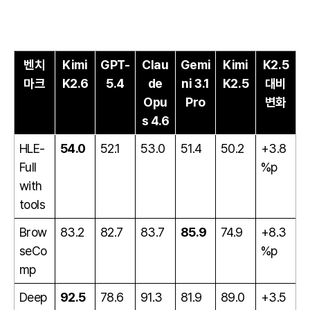
벤치
Kimi
GPT-
Clau
Gemi
Kimi
K2.5
마크
K2.6
5.4
de
ni 3.1
K2.5
대비
Opu
Pro
변화
s 4.6
HLE-
54.0
52.1
53.0
51.4
50.2
+3.8
Full
%p
with
tools
Brow
83.2
82.7
83.7
85.9
74.9
+8.3
seCo
%p
mp
Deep
92.5
78.6
91.3
81.9
89.0
+3.5