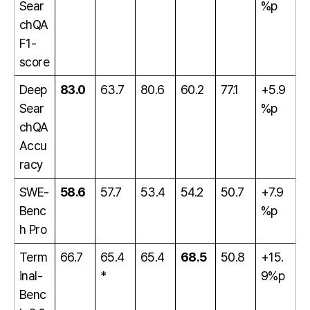
Sear
%p
chQA
F1-
score
Deep
83.0
63.7
80.6
60.2
77.1
+5.9
Sear
%p
chQA
Accu
racy
SWE-
58.6
57.7
53.4
54.2
50.7
+7.9
Benc
%p
h Pro
Term
66.7
65.4
65.4
68.5
50.8
+15.
inal-
*
9%p
Benc