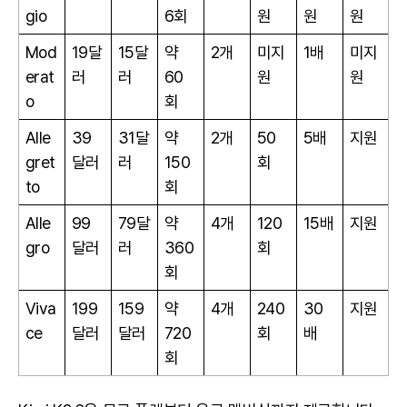
gio
6회
원
원
원
Mod
19달
15달
약
2개
미지
1배
미지
erat
러
러
60
원
원
o
회
Alle
39
31달
약
2개
50
5배
지원
gret
달러
러
150
회
to
회
Alle
99
79달
약
4개
120
15배
지원
gro
달러
러
360
회
회
Viva
199
159
약
4개
240
30
지원
ce
달러
달러
720
회
배
회