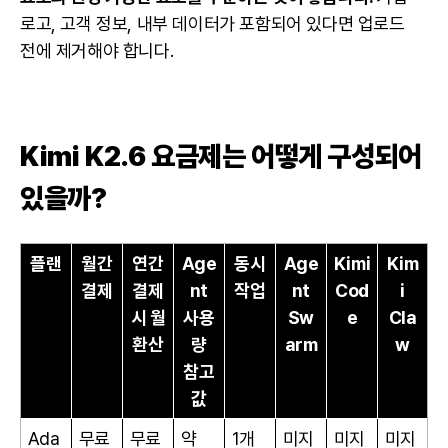
로고, 고객 정보, 내부 데이터가 포함되어 있다면 업로드
전에 제거해야 합니다.
Kimi K2.6 요금제는 어떻게 구성되어
있을까?
플랜
월간
연간
Age
동시
Age
Kimi
Kim
결제
결제
nt
작업
nt
Cod
i
시 월
사용
Sw
e
Cla
환산
량
arm
w
참고
값
Ada
무료
무료
약
1개
미지
미지
미지