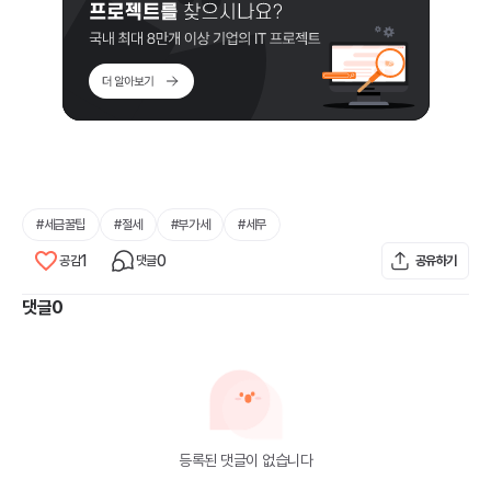
#
세금꿀팁
#
절세
#
부가세
#
세무
1
0
공감
댓글
공유하기
댓글
0
등록된 댓글이 없습니다