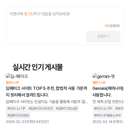
이랜서에
로그인
하고 댓글을 남겨보세요!
0
자
/
200
자
등록
하기
실시간 인기 게시물
밸런스 UP
밸런스 UP
딥페이크 사이트 TOP 5 추천, 합법적 사용 기준까
Gemini(제미나이) 사
지 정리해서 알려드립니다.
사용합니다.
딥페이크 사이트는 인공지능 기술을 활용해 사람의 얼
전 세계 산업 트렌드를 뒤
굴이나 음성을 합성하고, 이를영상이나 이미지 형태로
시장을 장악하며AI 기술
#
비즈니스TIP
#
딥페이크사이트란
#
딥페이크초상권
#
비즈니스TIP
#
제미나이
생성할 수 있는 웹 기반 서비스 제공하는 사이트를 말합
것 같았던 구글은 예상치
#
딥페이크AI영상
#
제미나이활용노하우
니다.과거에는 전문 장비와 복잡한 프로그램이 필요했
습니다.Open AI의 Ch
2026. 02. 03
조회수
347,021
2025. 02. 14
조회수
254
지만, 이제는 별도의 설치 없이 브라우저만으로도 누구
AI 시장의 중심이 빠르게