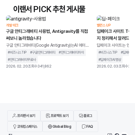
나 사용할 수 있는 환경이 만들어졌습니다.하지만 모든
협받으며 위기감을 느끼
이랜서 PICK 추천 게시물
딥페이크 사이트가 같은 목적과 방식으로 운영되지는
기 위해 급하게 AI 모델 
않습니다. 어떤 서비스는 마케팅, 교육, 콘텐츠 제작을
과 완성도에서 기대에 미치
위한 합법적인 AI 영상 도구로 활용되는 반면, 일부 사이
교 속에서 혹독한 평가를
개발 테크
밸런스 UP
트는 초상권 침해나 악용 가능성이 높은 형태로 제공되
구글 안티그래비티 사용법, Antigravity를 직접
렇게 무너질 리 없죠. Ch
딥페이크 사이트 TOP 
기도 합니다
써보니 놀라웠습니다
지 정리해서 알려드립
구글 안티그래비티(Google Antigravity)는AI 에이전
딥페이크 사이트는 인공지
트를 중심으로 설계된 통합 개발 환경을 말합니다. 단순
굴이나 음성을 합성하고,
#
비즈니스TIP
#
구글안티그래비티
#
안티그래비티차이
#
비즈니스TIP
#
딥페이크
히 코드 자동완성을 제공하는 도구가 아니라,개발 작업
생성할 수 있는 웹 기반
#
안티그래비티무료사
#
딥페이크AI영상
을 계획하고 실행까지 이어가는 구조를 지향합니다.기
니다.과거에는 전문 장비
2026. 02. 20
조회수
341,862
2026. 02. 03
조회수
347
존 IDE가 개발자의 입력을 보조하는 역할에 가까웠다
지만, 이제는 별도의 설
면, 안티그래비티는 AI가 코드 작성, 터미널 실행, 브라
나 사용할 수 있는 환경
우저 테스트까지 하나의 흐름 안에서 처리하도록 설계
딥페이크 사이트가 같은
되었습니다. 개발자를 돕는 도구를 넘어 개발 과정에 직
않습니다. 어떤 서비스는
접 관여하는 환경에 가깝습니다.이 글에서는 구글 안티
위한 합법적인 AI 영상 
그래비티가 기존 개발 환경과 무엇이 다른지, 어떻게
트는 초상권 침해나 악용
기도 합니다
프리랜서 보기
프로젝트 보기
블로그
코워킹스페이스
Global Blog
FAQ