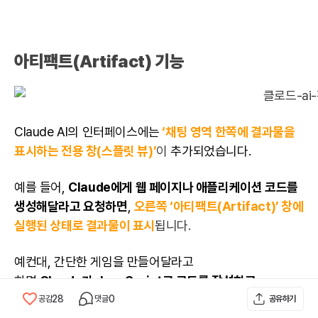
아티팩트(Artifact) 기능
Claude AI의 인터페이스에는
‘채팅 영역 한쪽에 결과물을
표시하는 전용 창(스플릿 뷰)’
이
추가되었습니다.
예를 들어,
Claude에게 웹 페이지나 애플리케이션 코드를
생성해달라고 요청하면
,
오른쪽 ‘아티팩트(Artifact)’ 창에
실행된 상태로 결과물이 표시
됩니다.
예컨대, 간단한 게임을 만들어달라고
하면
Claude가
JavaScript
로 코드를 작성하고
실행하여, 즉석에서 플레이할 수 있는 게임 화면을 아티팩트
28
0
공감
댓글
공유하기