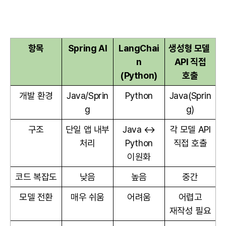
항목
Spring AI
LangChai
생성형 모델
n
API 직접
(Python)
호출
개발 환경
Java/Sprin
Python
Java(Sprin
g
g)
구조
단일 앱 내부
Java ↔
각 모델 API
처리
Python
직접 호출
이원화
코드 복잡도
낮음
높음
중간
모델 전환
매우 쉬움
어려움
어렵고
재작성 필요