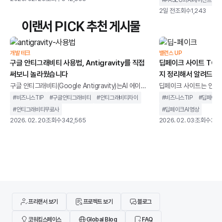
존 IDE가 개발자의 입력을 보조하는 역할에 가까웠다
지켜야 한다는 제약이 따릅
2일 전
조회수
1,243
면, 안티그래비티는 AI가 코드 작성, 터미널 실행, 브라
결하기 위해 개발된 오픈
이랜서 PICK 추천 게시물
우저 테스트까지 하나의 흐름 안에서 처리하도록 설계
페이스입니다.이미 사용 중인
되었습니다. 개발자를 돕는 도구를 넘어 개발 과정에 직
OpenCode, Copilo
접 관여하는 환경에 가깝습니다.이 글에서는 구글 안티
스크톱, 웹, CLI에서 
개발 테크
밸런스 UP
그래비티가 기존 개발 환경과 무엇이 다른지, 어떻게
구글 안티그래비티 사용법, Antigravity를 직접
딥페이크 사이트 TOP 
과 가깝습니다.이번 글에서
써보니 놀라웠습니다
지 정리해서 알려드립
왜 AI 코딩 에이전트
구글 안티그래비티(Google Antigravity)는AI 에이전
딥페이크 사이트는 인공지
트를 중심으로 설계된 통합 개발 환경을 말합니다. 단순
굴이나 음성을 합성하고,
#
비즈니스TIP
#
구글안티그래비티
#
안티그래비티차이
#
비즈니스TIP
#
딥페이크
히 코드 자동완성을 제공하는 도구가 아니라,개발 작업
생성할 수 있는 웹 기반
#
안티그래비티무료사
#
딥페이크AI영상
을 계획하고 실행까지 이어가는 구조를 지향합니다.기
니다.과거에는 전문 장비
2026. 02. 20
조회수
342,565
2026. 02. 03
조회수
349
존 IDE가 개발자의 입력을 보조하는 역할에 가까웠다
지만, 이제는 별도의 설
면, 안티그래비티는 AI가 코드 작성, 터미널 실행, 브라
나 사용할 수 있는 환경
우저 테스트까지 하나의 흐름 안에서 처리하도록 설계
딥페이크 사이트가 같은
되었습니다. 개발자를 돕는 도구를 넘어 개발 과정에 직
않습니다. 어떤 서비스는
접 관여하는 환경에 가깝습니다.이 글에서는 구글 안티
위한 합법적인 AI 영상 
그래비티가 기존 개발 환경과 무엇이 다른지, 어떻게
트는 초상권 침해나 악용
기도 합니다
프리랜서 보기
프로젝트 보기
블로그
코워킹스페이스
Global Blog
FAQ