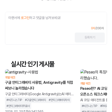
이랜서에
로그인
하고 댓글을 남겨보세요!
0
자
/
200
자
등록
하기
실시간 인기 게시물
개발 테크
구글 안티그래비티 사용법, Antigravity를 직접
개발 테크
써보니 놀라웠습니다
Paseo란? AI 코딩
구글 안티그래비티(Google Antigravity)는AI 에이전
오픈소스 워크스페이스
트를 중심으로 설계된 통합 개발 환경을 말합니다. 단순
AI 코딩 에이전트를 활용
#
비즈니스TIP
#
구글안티그래비티
#
안티그래비티차이
히 코드 자동완성을 제공하는 도구가 아니라,개발 작업
버깅, 리뷰 등여러 작업
#
안티그래비티무료사
#
비즈니스TIP
#
PASEO
을 계획하고 실행까지 이어가는 구조를 지향합니다.기
있습니다.하지만 작업이
2026. 02. 20
조회수
342,565
#
PASEO와AI에이전트툴차