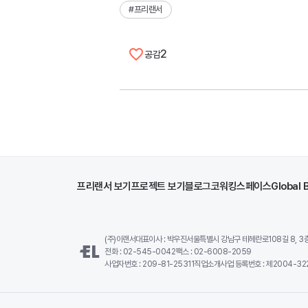
#
프리랜서
2
공감
프리랜서 보기
프로젝트 보기
블로그
코워킹스페이스
Global 
(주)이랜서
대표이사 : 박우진
서울특별시 강남구 테헤란로108길 8, 3층,
전화 : 02-545-0042
팩스 : 02-6008-2059
사업자번호 : 209-81-25311
직업소개사업 등록번호 : 제2004-322