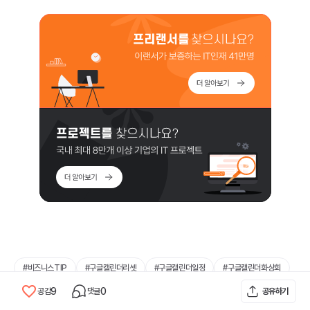
#
비즈니스TIP
#
구글캘린더리셋
#
구글캘린더일정
#
구글캘린더화상회
9
0
9
0
공감
댓글
공유하기
공감
댓글
공유하기