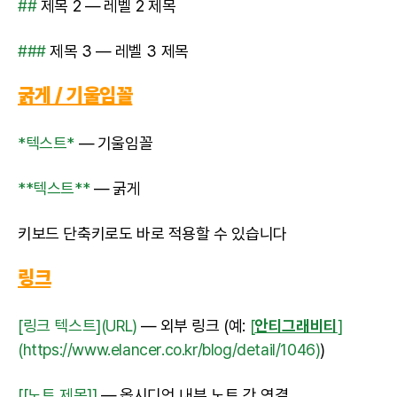
##
제목 2 — 레벨 2 제목
###
제목 3 — 레벨 3 제목
굵게 / 기울임꼴
*텍스트*
— 기울임꼴
**텍스트**
— 굵게
키보드 단축키로도 바로 적용할 수 있습니다
링크
[링크 텍스트](URL)
— 외부 링크 (예:
[
안티그래비티
]
(https://www.elancer.co.kr/blog/detail/1046)
)
[[노트 제목]]
— 옵시디언 내부 노트 간 연결