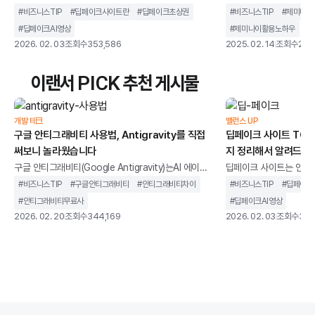
굴이나 음성을 합성하고, 이를영상이나 이미지 형태로
시장을 장악하며AI 기술
#
비즈니스TIP
#
딥페이크사이트란
#
딥페이크초상권
#
비즈니스TIP
#
제미나이
생성할 수 있는 웹 기반 서비스 제공하는 사이트를 말합
것 같았던 구글은 예상치
#
딥페이크AI영상
#
제미나이활용노하우
니다.과거에는 전문 장비와 복잡한 프로그램이 필요했
습니다.Open AI의 Ch
2026. 02. 03
조회수
353,586
2025. 02. 14
조회수
254
지만, 이제는 별도의 설치 없이 브라우저만으로도 누구
AI 시장의 중심이 빠르게
나 사용할 수 있는 환경이 만들어졌습니다.하지만 모든
협받으며 위기감을 느끼
이랜서 PICK 추천 게시물
딥페이크 사이트가 같은 목적과 방식으로 운영되지는
기 위해 급하게 AI 모델 
않습니다. 어떤 서비스는 마케팅, 교육, 콘텐츠 제작을
과 완성도에서 기대에 미치
위한 합법적인 AI 영상 도구로 활용되는 반면, 일부 사이
교 속에서 혹독한 평가를
개발 테크
밸런스 UP
트는 초상권 침해나 악용 가능성이 높은 형태로 제공되
구글 안티그래비티 사용법, Antigravity를 직접
렇게 무너질 리 없죠. Ch
딥페이크 사이트 TOP 
기도 합니다
써보니 놀라웠습니다
지 정리해서 알려드립
구글 안티그래비티(Google Antigravity)는AI 에이전
딥페이크 사이트는 인공지
트를 중심으로 설계된 통합 개발 환경을 말합니다. 단순
굴이나 음성을 합성하고,
#
비즈니스TIP
#
구글안티그래비티
#
안티그래비티차이
#
비즈니스TIP
#
딥페이크
히 코드 자동완성을 제공하는 도구가 아니라,개발 작업
생성할 수 있는 웹 기반
#
안티그래비티무료사
#
딥페이크AI영상
을 계획하고 실행까지 이어가는 구조를 지향합니다.기
니다.과거에는 전문 장비
2026. 02. 20
조회수
344,169
2026. 02. 03
조회수
353
존 IDE가 개발자의 입력을 보조하는 역할에 가까웠다
지만, 이제는 별도의 설
면, 안티그래비티는 AI가 코드 작성, 터미널 실행, 브라
나 사용할 수 있는 환경
우저 테스트까지 하나의 흐름 안에서 처리하도록 설계
딥페이크 사이트가 같은
되었습니다. 개발자를 돕는 도구를 넘어 개발 과정에 직
않습니다. 어떤 서비스는
접 관여하는 환경에 가깝습니다.이 글에서는 구글 안티
위한 합법적인 AI 영상 
그래비티가 기존 개발 환경과 무엇이 다른지, 어떻게
트는 초상권 침해나 악용