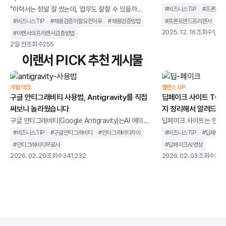
정은 다가오는데, 화면은
"이력서는 정말 잘 썼는데, 업무도 잘할 수 있을까
#
비즈니스TIP
#
프론트엔
용자 화면은 예상과 다르
요?”"작성된 내용이 실제 경험인지, AI가 보완한 표현인
#
비즈니스TIP
#
채용검증이필요한이유
#
채용검증방법
#
프론트엔드프리랜서
형은 제대로 작동하지 않
지 어떻게 확인해야 할까요?”기업들은 업무 부담을 줄
2025. 12. 16
조회수
1,83
#
이랜서의프리랜서검증방법
리고, 수정할 때마다 다
이기 위해 이력서 검토와 지원자 평가에 AI를 활용하지
2일 전
조회수
255
이런 상황이 반복되는 이
만채용 담당자는 지원자의 경험과 역량을 검증하는 일
이랜서 PICK 추천 게시물
개발자를 채용할 때, 실
이 오히려 더 어려워졌다고 말합니다.이번 글에서는AI
적힌 경력과 기술 스택을
활용 확산 이후 채용 검증이 더 어려워진 이유를 살펴보
다. 면접에서는 기술 용
고, 이를 해결하는 방법 3가지를 정리해보겠습니다.끝
개발 테크
밸런스 UP
구글 안티그래비티 사용법, Antigravity를 직접
을 고려한 화면 설계나 
딥페이크 사이트 TOP 
까지 읽어보시면 채용 검증 과정에서 무엇을 확인해야
았
써보니 놀라웠습니다
지 정리해서 알려드립
하는지 판단 기준을 세우는 데 도움이 되실 겁니다.채용
검증 핵
구글 안티그래비티(Google Antigravity)는AI 에이전
딥페이크 사이트는 인공지
트를 중심으로 설계된 통합 개발 환경을 말합니다. 단순
굴이나 음성을 합성하고,
#
비즈니스TIP
#
구글안티그래비티
#
안티그래비티차이
#
비즈니스TIP
#
딥페이크
히 코드 자동완성을 제공하는 도구가 아니라,개발 작업
생성할 수 있는 웹 기반
#
안티그래비티무료사
#
딥페이크AI영상
을 계획하고 실행까지 이어가는 구조를 지향합니다.기
니다.과거에는 전문 장비
2026. 02. 20
조회수
341,232
2026. 02. 03
조회수
346
존 IDE가 개발자의 입력을 보조하는 역할에 가까웠다
지만, 이제는 별도의 설
면, 안티그래비티는 AI가 코드 작성, 터미널 실행, 브라
나 사용할 수 있는 환경
우저 테스트까지 하나의 흐름 안에서 처리하도록 설계
딥페이크 사이트가 같은
되었습니다. 개발자를 돕는 도구를 넘어 개발 과정에 직
않습니다. 어떤 서비스는
접 관여하는 환경에 가깝습니다.이 글에서는 구글 안티
위한 합법적인 AI 영상 
그래비티가 기존 개발 환경과 무엇이 다른지, 어떻게
트는 초상권 침해나 악용