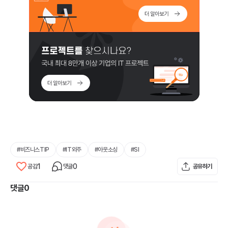
#
비즈니스TIP
#
IT외주
#
아웃소싱
#
SI
1
0
공감
댓글
공유하기
댓글
0