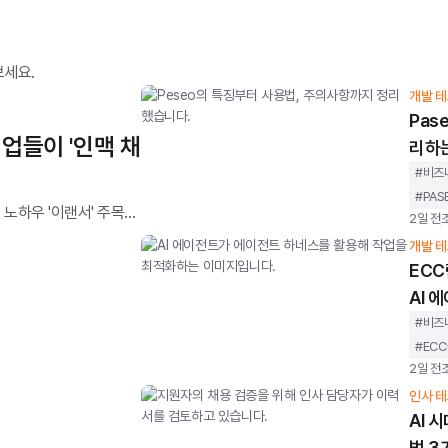
보세요.
개발 
Pas
T기업들이 '인맥 채
리하
#
비즈
#
PA
 노하우 '이랜서' 주목영
2일 전
10년 후 세계 인구의 절반
개발 
중심의 경직된 채용 방식
ECC
'긱 이코노미(Gig
AI 
리 잡았기 때문이다.그러
#
비즈
이라며 하소연한다. 경
#
EC
 모
2일 전
인사 
AI 
법 3