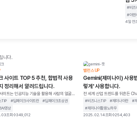
#
비즈
#
이랜
4일 전
립니다.
P
밸런스 UP
 사이트 TOP 5 추천, 합법적 사용
Gemini(제미나이) 사용법
지 정리해서 알려드립니다.
렇게' 사용합니다.
사이트는 인공지능 기술을 활용해 사람의 얼굴이
전 세계 산업 트렌드를 뒤흔든 Cha
 합성하고, 이를영상이나 이미지 형태로 생성할
장을 장악하며AI 기술에서도 독보
TIP
#
딥페이크사이트란
#
딥페이크초상권
#
비즈니스TIP
#
제미나이란
#
웹 기반 서비스 제공하는 사이트를 말합니다.과거
았던 구글은 예상치 못한 강력한
AI영상
#
제미나이활용노하우
 장비와 복잡한 프로그램이 필요했지만, 이제는
다.Open AI의 Chat GPT가 
. 03
조회수
349,012
2025. 02. 14
조회수
254,403
치 없이 브라우저만으로도 누구나 사용할 수 있
의 중심이 빠르게 이동했고,구글은
 만들어졌습니다.하지만 모든 딥페이크 사이트가
기감을 느끼기 시작했습니다.주도
과 방식으로 운영되지는 않습니다. 어떤 서비스
AI 모델 ‘바드(Bard)’를 출시했