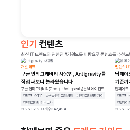
인기
컨텐츠
최신 IT 트렌드와 관련된 #키워드를 바탕으로 콘텐츠를 추천드
개발 테크
밸런스 U
구글 안티그래비티 사용법, Antigravity를
딥페이크
직접 써보니 놀라웠습니다
기준까
구글 안티그래비티(Google Antigravity)는AI 에이전트를
딥페이크 
중심으로 설계된 통합 개발 환경을 말합니다. 단순히 코드
나 음성을
#
비즈니스TIP
#
구글안티그래비티
#
안티그래비티차이
#
비즈니스
자동완성을 제공하는 도구가 아니라,개발 작업을 계획하고
수 있는 
#
안티그래비티무료사
#
딥페이크
실행까지 이어가는 구조를 지향합니다.기존 IDE가 개발자
에는 전문
2026. 02. 20
조회수
342,494
2026. 02
의 입력을 보조하는 역할에 가까웠다면, 안티그래비티는 AI
별도의 설
가 코드 작성, 터미널 실행, 브라우저 테스트까지 하나의 흐
는 환경이
름 안에서 처리하도록 설계되었습니다. 개발자를 돕는 도
같은 목적