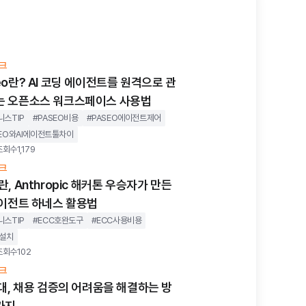
테크
eo란? AI 코딩 에이전트를 원격으로 관
는 오픈소스 워크스페이스 사용법
니스TIP
#
PASEO비용
#
PASEO에이전트제어
SEO와AI에이전트툴차이
조회수
1,179
테크
란, Anthropic 해커톤 우승자가 만든
에이전트 하네스 활용법
니스TIP
#
ECC호완도구
#
ECC사용비용
C설치
조회수
102
테크
시대, 채용 검증의 어려움을 해결하는 방
가지