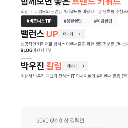
함께보면 좋은
트렌드 키워드
구를 넘어 개발 과정에 직접 관여하는 환경에 가깝습니다.
는 마케팅,
이 글에서는 구글 안티그래비티가 기존 개발 환경과 무엇
구로 활용
최신 IT 트렌드와 관련된 #키워드를 바탕으로 콘텐츠를 추천드
이 다른지, 어떻게
능성이 높
#비즈니스TIP
#생활꿀팁
#세금꿀팁
밸런스
UP
성공적인 커리어로 향하는 이랜서들을 위한 생활정보를 만나보
BLOG
이랜서 TV
박우진
칼럼
이랜서 박우진 대표가 전하는 IT 인사이트와 프리랜서 활용 전