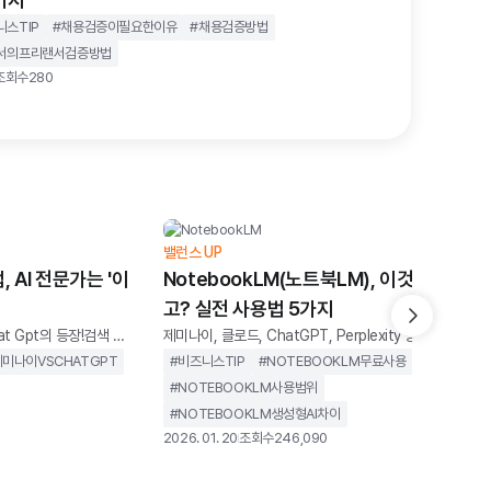
니스TIP
#
채용검증이필요한이유
#
채용검증방법
서의프리랜서검증방법
조회수
280
밸런스 UP
, AI 전문가는 '이
NotebookLM(노트북LM), 이것까지 된다
고? 실전 사용법 5가지
t Gpt의 등장!검색 시
제미나이, 클로드, ChatGPT, Perplexity 등 생성형 AI를
적인 위치를 유지할 것 같
활용한 도구가 많아졌습니다. 대부분 인터넷 전체를 검색
제미나이VSCHATGPT
#
비즈니스TIP
#
NOTEBOOKLM무료사용
 도전자를 마주했습니
해 자료를 수집하고 그럴듯한 답을 내놓습니다. 하지만이
#
NOTEBOOKLM사용범위
등장하면서 생성형 AI 시장
답변의 내용이 사실과 다른 경우가 많아 사실관계를 확인
#
NOTEBOOKLM생성형AI차이
AI 패권을 위협받으며 위
하는 데 시간이 또 소요됩니다.반면 NotebookLM은 다
2026. 01. 20
조회수
246,090
권을 되찾기 위해 급하게
퍼포먼스를 보여줍니다. 직접 수집한 자료만을 바탕으로
지만 성능과 완성도에서 기
요약하고, 질문에 답하고, 핵심을 정리해줍니다.일반적인