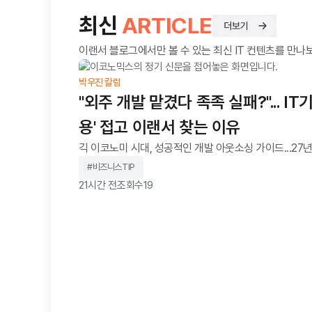
최신
ARTICLE
이랜서 블로그에서만 볼 수 있는 최신 IT 컨텐츠를 만나
박우진 칼럼
"외주 개발 맡겼다 족족 실패?"... I
용' 접고 이랜서 찾는 이유
긱 이코노미 시대, 성공적인 개발 아웃소싱 가이드...27년
국의 경제 주간지 이코노미스트(The Economist)는 "
#
비즈니스TIP
이 프리랜서로 살아가게 될 것"이라고 전망했다.정규직 
21시간 전
조회수
19
에서 벗어나, 필요한 시점에 적재적소의 인재를 투입하는 
Economy)'가 글로벌 비즈니스의 새로운 표준으로 자
나 현장의 기업 담당자들은 여전히 "개발 외주는 복불복"
력이 검증되지 않은 인력을 고용하거나 프로젝트 목표가