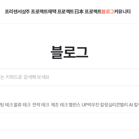
프리랜서
상주 프로젝트
재택 프로젝트
日本 프로젝트
블로그
커뮤니티
블로그
케팅 테크
물류 테크
전략 테크
제조 테크
밸런스 UP
박우진 칼럼
실리콘밸리 AI 칼