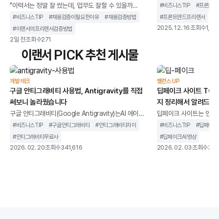
정은 다가오는데, 화면은
"이력서는 정말 잘 썼는데, 업무도 잘할 수 있을까
#
비즈니스TIP
#
프론트엔
용자 화면은 예상과 다르
요?”"작성된 내용이 실제 경험인지, AI가 보완한 표현인
#
비즈니스TIP
#
채용검증이필요한이유
#
채용검증방법
#
프론트엔드프리랜서
형은 제대로 작동하지 않
지 어떻게 확인해야 할까요?”기업들은 업무 부담을 줄
2025. 12. 16
조회수
1,83
#
이랜서의프리랜서검증방법
리고, 수정할 때마다 다
이기 위해 이력서 검토와 지원자 평가에 AI를 활용하지
2일 전
조회수
271
이런 상황이 반복되는 이
만채용 담당자는 지원자의 경험과 역량을 검증하는 일
이랜서 PICK 추천 게시물
개발자를 채용할 때, 실
이 오히려 더 어려워졌다고 말합니다.이번 글에서는AI
적힌 경력과 기술 스택을
활용 확산 이후 채용 검증이 더 어려워진 이유를 살펴보
다. 면접에서는 기술 용
고, 이를 해결하는 방법 3가지를 정리해보겠습니다.끝
개발 테크
밸런스 UP
구글 안티그래비티 사용법, Antigravity를 직접
을 고려한 화면 설계나 
딥페이크 사이트 TOP 
까지 읽어보시면 채용 검증 과정에서 무엇을 확인해야
았
써보니 놀라웠습니다
지 정리해서 알려드립
하는지 판단 기준을 세우는 데 도움이 되실 겁니다.채용
검증 핵
구글 안티그래비티(Google Antigravity)는AI 에이전
딥페이크 사이트는 인공지
트를 중심으로 설계된 통합 개발 환경을 말합니다. 단순
굴이나 음성을 합성하고,
#
비즈니스TIP
#
구글안티그래비티
#
안티그래비티차이
#
비즈니스TIP
#
딥페이크
히 코드 자동완성을 제공하는 도구가 아니라,개발 작업
생성할 수 있는 웹 기반
#
안티그래비티무료사
#
딥페이크AI영상
을 계획하고 실행까지 이어가는 구조를 지향합니다.기
니다.과거에는 전문 장비
2026. 02. 20
조회수
341,616
2026. 02. 03
조회수
346
존 IDE가 개발자의 입력을 보조하는 역할에 가까웠다
지만, 이제는 별도의 설
면, 안티그래비티는 AI가 코드 작성, 터미널 실행, 브라
나 사용할 수 있는 환경
우저 테스트까지 하나의 흐름 안에서 처리하도록 설계
딥페이크 사이트가 같은
되었습니다. 개발자를 돕는 도구를 넘어 개발 과정에 직
않습니다. 어떤 서비스는
접 관여하는 환경에 가깝습니다.이 글에서는 구글 안티
위한 합법적인 AI 영상 
그래비티가 기존 개발 환경과 무엇이 다른지, 어떻게
트는 초상권 침해나 악용