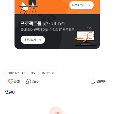
#
비즈니스TIP
#
SI
#
아웃소싱
1
0
공감
댓글
공유하기
댓글
0