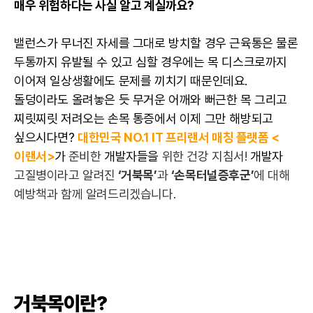
매우 위험하다는 사실 알고 계실까요?
밸런스가 무너진 자세를 그대로 방치할 경우 근육통은 물론
두통까지 유발될 수 있고 심할 경우에는 목 디스크로까지
이어져 일상생활에도 문제를 끼치기 때문인데요.
돌덩이라도 올려놓은 듯 무거운 어깨와 뻐근한 목 그리고
찌릿찌릿 저려오는 손목 통증에서 이제 그만 해방되고
싶으시다면?
대한민국 NO.1
IT 프리랜서
매칭 플랫폼 <
이랜서>
가
준비한
개발자
들을
위한 건강 지침서!
개발자
고질병이라고 알려진
‘거북목’
과
‘손목터널증후군’
에 대해
예방책과 함께 알려드리겠습니다.
거북목이란?