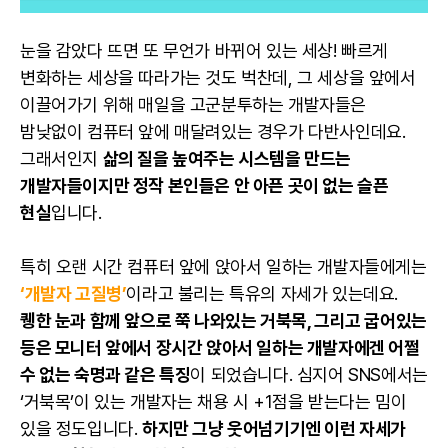
눈을 감았다 뜨면 또 무언가 바뀌어 있는 세상! 빠르게
변화하는 세상을 따라가는 것도 벅찬데, 그 세상을 앞에서
이끌어가기 위해 매일을 고군분투하는 개발자들은
밤낮없이 컴퓨터 앞에 매달려있는 경우가 다반사인데요.
그래서인지
삶의 질을 높여주는 시스템을 만드는
개발자들이지만 정작 본인들은 안 아픈 곳이 없는 슬픈
현실
입니다.
특히 오랜 시간 컴퓨터 앞에 앉아서 일하는 개발자들에게는
‘
개발자
고질병’
이라고 불리는 특유의 자세가 있는데요.
퀭한 눈과 함께 앞으로 쭉 나와있는 거북목, 그리고 굽어있는
등은 모니터 앞에서 장시간 앉아서 일하는
개발자
에겐 어쩔
수 없는 숙명과 같은 특징
이 되었습니다. 심지어 SNS에서는
‘거북목’이 있는
개발자
는 채용 시 +1점을 받는다는 밈이
있을 정도입니다.
하지만 그냥 웃어넘기기엔 이런 자세가