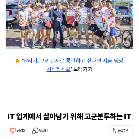
▶️
‘
달리기, 프리랜서로 롱런하고 싶다면 지금 당장
시작하세요
’ 보러가기
IT 업계에서 살아남기 위해 고군분투하는
IT
프리랜서
를 위해
3
0
공감
댓글
공유하기