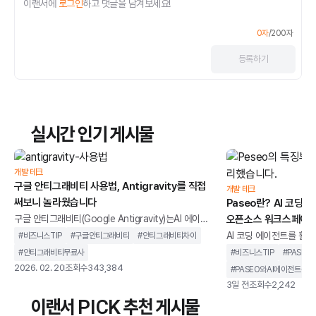
이랜서에
로그인
하고 댓글을 남겨보세요!
0
자
/
200
자
등록
하기
실시간 인기 게시물
개발 테크
구글 안티그래비티 사용법, Antigravity를 직접
개발 테크
써보니 놀라웠습니다
Paseo란? AI 코딩
구글 안티그래비티(Google Antigravity)는AI 에이전
오픈소스 워크스페이스
트를 중심으로 설계된 통합 개발 환경을 말합니다. 단순
AI 코딩 에이전트를 활용
#
비즈니스TIP
#
구글안티그래비티
#
안티그래비티차이
히 코드 자동완성을 제공하는 도구가 아니라,개발 작업
버깅, 리뷰 등여러 작업
#
안티그래비티무료사
#
비즈니스TIP
#
PASEO
을 계획하고 실행까지 이어가는 구조를 지향합니다.기
있습니다.하지만 작업이
2026. 02. 20
조회수
343,384
#
PASEO와AI에이전트툴차
존 IDE가 개발자의 입력을 보조하는 역할에 가까웠다
지켜야 한다는 제약이 따릅
3일 전
조회수
2,242
면, 안티그래비티는 AI가 코드 작성, 터미널 실행, 브라
결하기 위해 개발된 오픈
이랜서 PICK 추천 게시물
우저 테스트까지 하나의 흐름 안에서 처리하도록 설계
페이스입니다.이미 사용 중인