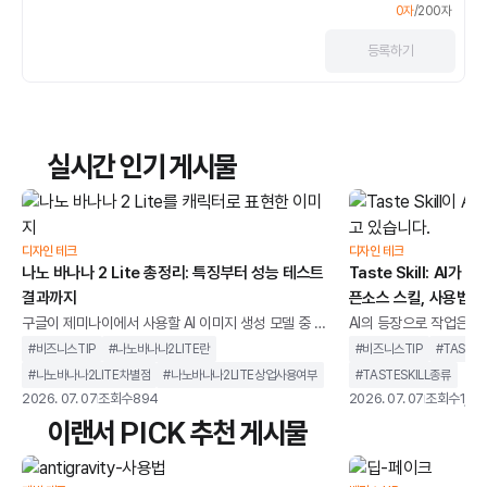
0
자
/
200
자
등록
하기
실시간 인기 게시물
디자인 테크
디자인 테크
나노 바나나 2 Lite 총정리: 특징부터 성능 테스트
Taste Skill: AI
결과까지
픈소스 스킬, 사용법
구글이 제미나이에서 사용할 AI 이미지 생성 모델 중 가
AI의 등장으로 작업은 
장 가벼운 버전인 '나노 바나나 2 Lite'를 출시했습니다.
습니다. 지식이 보편화되
#
비즈니스TIP
#
나노바나나2LITE란
#
비즈니스TIP
#
TASTES
이미지 한 장을 생성하는 데 걸리는 시간이 불과 4초입
전보다 빠르게 처리할 수
#
나노바나나2LITE차별점
#
나노바나나2LITE상업사용여부
#
TASTESKILL종류
니다. 더 놀라운 것은 비용인데, 1,000장을 생성하는 데
한 패턴과 디자인으로 수
2026. 07. 07
조회수
894
2026. 07. 07
조회수
1,33
약 0.034달러(약 4센트)밖에 들지 않습니다.상상을 초
런 흐름 속에서AI 코딩 
이랜서 PICK 추천 게시물
월하는 가성비를 보이는 AI 이미지 생성 모델, 과연 성능
면을 막고 디자인 완성도
은 괜찮을까요?나노 바나나 2 Lite의 주요 특징부터, 같
이 등장했습니다.바로 Tast