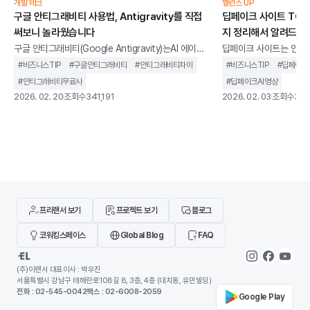
은 제품군의 다른 모델과 무엇이 다른지, 어떤 작업에 적
재된 추론 능력과 디자인
개발 테크
밸런스 UP
구글 안티그래비티 사용법, Antigravity를 직접
딥페이크 사이트 TOP 
합하고 어떤 한계가 있는지, 그리고 실제 업무에서 어떻
뻔하지 않게 수정합니다.이 
써보니 놀라웠습니다
지 정리해서 알려드립
게 활용할 수 있는지를
엇인지, 기존 AI 도구들
구글 안티그래비티(Google Antigravity)는AI 에이전
딥페이크 사이트는 인공지
트를 중심으로 설계된 통합 개발 환경을 말합니다. 단순
굴이나 음성을 합성하고,
#
비즈니스TIP
#
구글안티그래비티
#
안티그래비티차이
#
비즈니스TIP
#
딥페이크
히 코드 자동완성을 제공하는 도구가 아니라,개발 작업
생성할 수 있는 웹 기반
#
안티그래비티무료사
#
딥페이크AI영상
을 계획하고 실행까지 이어가는 구조를 지향합니다.기
니다.과거에는 전문 장비
2026. 02. 20
조회수
341,191
2026. 02. 03
조회수
346
존 IDE가 개발자의 입력을 보조하는 역할에 가까웠다
지만, 이제는 별도의 설
면, 안티그래비티는 AI가 코드 작성, 터미널 실행, 브라
나 사용할 수 있는 환경
우저 테스트까지 하나의 흐름 안에서 처리하도록 설계
딥페이크 사이트가 같은
되었습니다. 개발자를 돕는 도구를 넘어 개발 과정에 직
않습니다. 어떤 서비스는
접 관여하는 환경에 가깝습니다.이 글에서는 구글 안티
위한 합법적인 AI 영상 
그래비티가 기존 개발 환경과 무엇이 다른지, 어떻게
트는 초상권 침해나 악용
기도 합니다
프리랜서 보기
프로젝트 보기
블로그
코워킹스페이스
Global Blog
FAQ
(주)이랜서 대표이사 : 박우진
서울특별시 강남구 테헤란로108길 8, 3층, 4층 (대치동, 유민빌딩)
전화 : 02-545-0042
팩스 : 02-6008-2059
Google Play