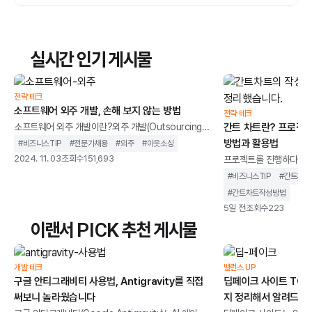
실시간 인기 게시물
전략 테크
소프트웨어 외주 개발, 손해 보지 않는 방법
전략 테크
소프트웨어 외주 개발이란?외주 개발(Outsourcing
간트 차트란? 프로젝트
Development)은소프트웨어나 웹 애플리케이션 등의
방법과 활용법
#
비즈니스TIP
#
전문가채용
#
외주
#
아웃소싱
개발을 위해 일부 또는 전체 개발 업무를 외부 전문 업체
2024. 11. 03
조회수
151,693
프로젝트를 진행하다보면
에 위탁하는 방식입니다. 기업이 소프트웨어를 내부에
업무가 정해진 일정내 완
#
비즈니스TIP
#
간트차트
서 직접 개발하지 않고, 외부의 전문개발자나 팀에게 맡
상황이 발생합니다. 종종
#
간트차트작성방법
기는 이 방법은필요한 기술 역량이 부족하거나 시간과
게 이해해 프로젝트가 지
5일 전
조회수
223
비용을 절감하고자 할 때 매우 효과적입니다.특히IT 프
줄이려면 누가 어떤 업무
이랜서 PICK 추천 게시물
리랜서플랫폼을 활용하면 다양한 기술을 가진 전문가를
는지 한눈에 확인할 수 
빠르게 찾아 프로젝트에 맞게 유연하게 진행할 수 있습
는 대표적인 프로젝트 일
니다.외주 개발을 통해 기업은비용을 절감하면서도 최
(Gantt Chart)’입
개발 테크
밸런스 UP
신
구글 안티그래비티 사용법, Antigravity를 직접
딥페이크 사이트 TOP 
서, 담당자, 진행률을 시
써보니 놀라웠습니다
지 정리해서 알려드립
어, 복잡한 프로젝트에서