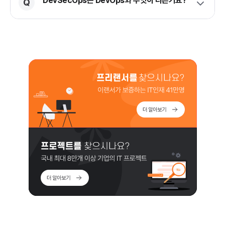
DevSecOps는 DevOps와 무엇이 다른가요?