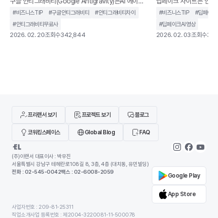
가
구글 안티그래비티(Google Antigravity)는AI 에이전
딥페이크 사이트는 인공지
트를 중심으로 설계된 통합 개발 환경을 말합니다. 단순
굴이나 음성을 합성하고,
#
비즈니스TIP
#
구글안티그래비티
#
안티그래비티차이
#
비즈니스TIP
#
딥페이크
히 코드 자동완성을 제공하는 도구가 아니라,개발 작업
생성할 수 있는 웹 기반
#
안티그래비티무료사
#
딥페이크AI영상
을 계획하고 실행까지 이어가는 구조를 지향합니다.기
니다.과거에는 전문 장비
2026. 02. 20
조회수
342,844
2026. 02. 03
조회수
350
존 IDE가 개발자의 입력을 보조하는 역할에 가까웠다
지만, 이제는 별도의 설
면, 안티그래비티는 AI가 코드 작성, 터미널 실행, 브라
나 사용할 수 있는 환경
우저 테스트까지 하나의 흐름 안에서 처리하도록 설계
딥페이크 사이트가 같은
되었습니다. 개발자를 돕는 도구를 넘어 개발 과정에 직
않습니다. 어떤 서비스는
접 관여하는 환경에 가깝습니다.이 글에서는 구글 안티
위한 합법적인 AI 영상 
그래비티가 기존 개발 환경과 무엇이 다른지, 어떻게
트는 초상권 침해나 악용
기도 합니다
프리랜서 보기
프로젝트 보기
블로그
코워킹스페이스
Global Blog
FAQ
(주)이랜서 대표이사 : 박우진
서울특별시 강남구 테헤란로108길 8, 3층, 4층 (대치동, 유민빌딩)
전화 : 02-545-0042
팩스 : 02-6008-2059
Google Play
App Store
사업자번호 : 209-81-25311
직업소개사업 등록번호 : 제2004-3220081-11-500078