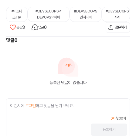
#
비즈니
#
DEVSECOPS와
#
DEVSECOPS
#
DEVSECOPS
스TIP
DEVOPS의차이
엔지니어
사례
3
0
공감
댓글
공유하기
댓글
0
등록된 댓글이 없습니다
이랜서에
로그인
하고 댓글을 남겨보세요!
0
자
/
200
자
등록
하기