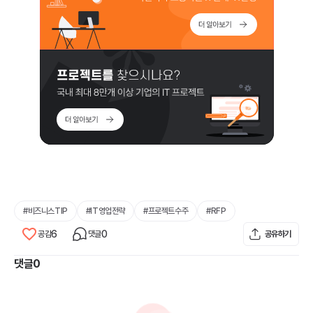
#
비즈니스TIP
#
IT영업전략
#
프로젝트수주
#
RFP
6
0
공감
댓글
공유하기
댓글
0