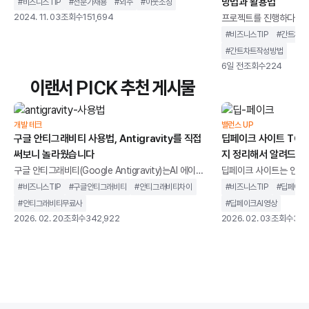
Development)은소프트웨어나 웹 애플리케이션 등의
방법과 활용법
#
비즈니스TIP
#
전문가채용
#
외주
#
아웃소싱
개발을 위해 일부 또는 전체 개발 업무를 외부 전문 업체
2024. 11. 03
조회수
151,694
프로젝트를 진행하다보면
에 위탁하는 방식입니다. 기업이 소프트웨어를 내부에
업무가 정해진 일정내 완
#
비즈니스TIP
#
간트차트
서 직접 개발하지 않고, 외부의 전문개발자나 팀에게 맡
상황이 발생합니다. 종종
#
간트차트작성방법
기는 이 방법은필요한 기술 역량이 부족하거나 시간과
게 이해해 프로젝트가 지
6일 전
조회수
224
비용을 절감하고자 할 때 매우 효과적입니다.특히IT 프
줄이려면 누가 어떤 업무
이랜서 PICK 추천 게시물
리랜서플랫폼을 활용하면 다양한 기술을 가진 전문가를
는지 한눈에 확인할 수 
빠르게 찾아 프로젝트에 맞게 유연하게 진행할 수 있습
는 대표적인 프로젝트 일
니다.외주 개발을 통해 기업은비용을 절감하면서도 최
(Gantt Chart)’입
개발 테크
밸런스 UP
신
구글 안티그래비티 사용법, Antigravity를 직접
딥페이크 사이트 TOP 
서, 담당자, 진행률을 시
써보니 놀라웠습니다
지 정리해서 알려드립
어, 복잡한 프로젝트에서
가
구글 안티그래비티(Google Antigravity)는AI 에이전
딥페이크 사이트는 인공지
트를 중심으로 설계된 통합 개발 환경을 말합니다. 단순
굴이나 음성을 합성하고,
#
비즈니스TIP
#
구글안티그래비티
#
안티그래비티차이
#
비즈니스TIP
#
딥페이크
히 코드 자동완성을 제공하는 도구가 아니라,개발 작업
생성할 수 있는 웹 기반
#
안티그래비티무료사
#
딥페이크AI영상
을 계획하고 실행까지 이어가는 구조를 지향합니다.기
니다.과거에는 전문 장비
2026. 02. 20
조회수
342,922
2026. 02. 03
조회수
350
존 IDE가 개발자의 입력을 보조하는 역할에 가까웠다
지만, 이제는 별도의 설
면, 안티그래비티는 AI가 코드 작성, 터미널 실행, 브라
나 사용할 수 있는 환경
우저 테스트까지 하나의 흐름 안에서 처리하도록 설계
딥페이크 사이트가 같은
되었습니다. 개발자를 돕는 도구를 넘어 개발 과정에 직
않습니다. 어떤 서비스는
접 관여하는 환경에 가깝습니다.이 글에서는 구글 안티
위한 합법적인 AI 영상 
그래비티가 기존 개발 환경과 무엇이 다른지, 어떻게
트는 초상권 침해나 악용