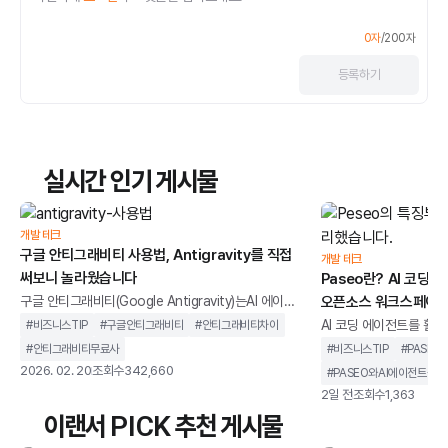
0
자
/
200
자
등록
하기
실시간 인기 게시물
개발 테크
구글 안티그래비티 사용법, Antigravity를 직접
개발 테크
써보니 놀라웠습니다
Paseo란? AI 코딩
구글 안티그래비티(Google Antigravity)는AI 에이전
오픈소스 워크스페이스
트를 중심으로 설계된 통합 개발 환경을 말합니다. 단순
AI 코딩 에이전트를 활용
#
비즈니스TIP
#
구글안티그래비티
#
안티그래비티차이
히 코드 자동완성을 제공하는 도구가 아니라,개발 작업
버깅, 리뷰 등여러 작업
#
안티그래비티무료사
#
비즈니스TIP
#
PASEO
을 계획하고 실행까지 이어가는 구조를 지향합니다.기
있습니다.하지만 작업이
2026. 02. 20
조회수
342,660
#
PASEO와AI에이전트툴차
존 IDE가 개발자의 입력을 보조하는 역할에 가까웠다
지켜야 한다는 제약이 따릅
2일 전
조회수
1,363
면, 안티그래비티는 AI가 코드 작성, 터미널 실행, 브라
결하기 위해 개발된 오픈
이랜서 PICK 추천 게시물
우저 테스트까지 하나의 흐름 안에서 처리하도록 설계
페이스입니다.이미 사용 중인