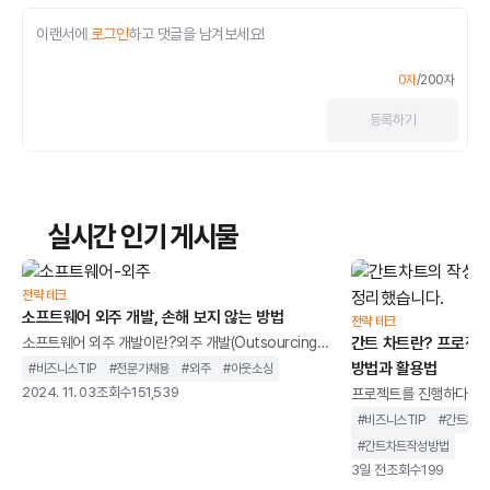
이랜서에
로그인
하고 댓글을 남겨보세요!
0
자
/
200
자
등록
하기
실시간 인기 게시물
전략 테크
소프트웨어 외주 개발, 손해 보지 않는 방법
전략 테크
소프트웨어 외주 개발이란?외주 개발(Outsourcing
간트 차트란? 프로젝트
Development)은소프트웨어나 웹 애플리케이션 등의
방법과 활용법
#
비즈니스TIP
#
전문가채용
#
외주
#
아웃소싱
개발을 위해 일부 또는 전체 개발 업무를 외부 전문 업체
2024. 11. 03
조회수
151,539
프로젝트를 진행하다보면
에 위탁하는 방식입니다. 기업이 소프트웨어를 내부에
업무가 정해진 일정내 완
#
비즈니스TIP
#
간트차트
서 직접 개발하지 않고, 외부의 전문개발자나 팀에게 맡
상황이 발생합니다. 종종
#
간트차트작성방법
기는 이 방법은필요한 기술 역량이 부족하거나 시간과
게 이해해 프로젝트가 지
3일 전
조회수
199
비용을 절감하고자 할 때 매우 효과적입니다.특히IT 프
줄이려면 누가 어떤 업무