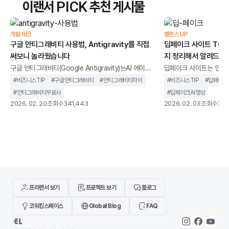
이랜서 PICK 추천 게시물
리랜서플랫폼을 활용하면 다양한 기술을 가진 전문가를
는지 한눈에 확인할 수 
빠르게 찾아 프로젝트에 맞게 유연하게 진행할 수 있습
는 대표적인 프로젝트 일
니다.외주 개발을 통해 기업은비용을 절감하면서도 최
(Gantt Chart)’입
개발 테크
밸런스 UP
신
구글 안티그래비티 사용법, Antigravity를 직접
딥페이크 사이트 TOP 
서, 담당자, 진행률을 시
써보니 놀라웠습니다
지 정리해서 알려드립
어, 복잡한 프로젝트에서
가
구글 안티그래비티(Google Antigravity)는AI 에이전
딥페이크 사이트는 인공지
트를 중심으로 설계된 통합 개발 환경을 말합니다. 단순
굴이나 음성을 합성하고,
#
비즈니스TIP
#
구글안티그래비티
#
안티그래비티차이
#
비즈니스TIP
#
딥페이크
히 코드 자동완성을 제공하는 도구가 아니라,개발 작업
생성할 수 있는 웹 기반
#
안티그래비티무료사
#
딥페이크AI영상
을 계획하고 실행까지 이어가는 구조를 지향합니다.기
니다.과거에는 전문 장비
2026. 02. 20
조회수
341,443
2026. 02. 03
조회수
346
존 IDE가 개발자의 입력을 보조하는 역할에 가까웠다
지만, 이제는 별도의 설
면, 안티그래비티는 AI가 코드 작성, 터미널 실행, 브라
나 사용할 수 있는 환경
우저 테스트까지 하나의 흐름 안에서 처리하도록 설계
딥페이크 사이트가 같은
되었습니다. 개발자를 돕는 도구를 넘어 개발 과정에 직
않습니다. 어떤 서비스는
접 관여하는 환경에 가깝습니다.이 글에서는 구글 안티
위한 합법적인 AI 영상 
그래비티가 기존 개발 환경과 무엇이 다른지, 어떻게
트는 초상권 침해나 악용
기도 합니다
프리랜서 보기
프로젝트 보기
블로그
코워킹스페이스
Global Blog
FAQ