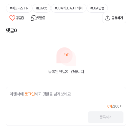
#
비즈니스TIP
#
LUA뜻
#
LUA와LUAJIT의차
#
LUA단점
8
0
공감
댓글
공유하기
댓글
0
등록된 댓글이 없습니다
이랜서에
로그인
하고 댓글을 남겨보세요!
0
자
/
200
자
등록
하기