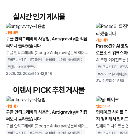
실시간 인기 게시물
개발 테크
구글 안티그래비티 사용법, Antigravity를 직접
개발 테크
써보니 놀라웠습니다
Paseo란? AI 코딩
구글 안티그래비티(Google Antigravity)는AI 에이전
오픈소스 워크스페이스
트를 중심으로 설계된 통합 개발 환경을 말합니다. 단순
AI 코딩 에이전트를 활용
#
비즈니스TIP
#
구글안티그래비티
#
안티그래비티차이
히 코드 자동완성을 제공하는 도구가 아니라,개발 작업
버깅, 리뷰 등여러 작업
#
안티그래비티무료사
#
비즈니스TIP
#
PASEO
을 계획하고 실행까지 이어가는 구조를 지향합니다.기
있습니다.하지만 작업이
2026. 02. 20
조회수
342,946
#
PASEO와AI에이전트툴차
존 IDE가 개발자의 입력을 보조하는 역할에 가까웠다
지켜야 한다는 제약이 따릅
3일 전
조회수
1,586
면, 안티그래비티는 AI가 코드 작성, 터미널 실행, 브라
결하기 위해 개발된 오픈
이랜서 PICK 추천 게시물
우저 테스트까지 하나의 흐름 안에서 처리하도록 설계
페이스입니다.이미 사용 중인
되었습니다. 개발자를 돕는 도구를 넘어 개발 과정에 직
OpenCode, Copilo
접 관여하는 환경에 가깝습니다.이 글에서는 구글 안티
스크톱, 웹, CLI에서 
개발 테크
밸런스 UP
그래비티가 기존 개발 환경과 무엇이 다른지, 어떻게
구글 안티그래비티 사용법, Antigravity를 직접
딥페이크 사이트 TOP 
과 가깝습니다.이번 글에서
써보니 놀라웠습니다
지 정리해서 알려드립
왜 AI 코딩 에이전트
구글 안티그래비티(Google Antigravity)는AI 에이전
딥페이크 사이트는 인공지
트를 중심으로 설계된 통합 개발 환경을 말합니다. 단순
굴이나 음성을 합성하고,
#
비즈니스TIP
#
구글안티그래비티
#
안티그래비티차이
#
비즈니스TIP
#
딥페이크