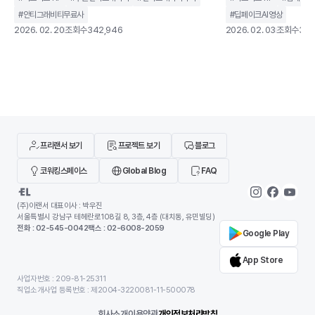
히 코드 자동완성을 제공하는 도구가 아니라,개발 작업
생성할 수 있는 웹 기반
#
안티그래비티무료사
#
딥페이크AI영상
을 계획하고 실행까지 이어가는 구조를 지향합니다.기
니다.과거에는 전문 장비
2026. 02. 20
조회수
342,946
2026. 02. 03
조회수
350
존 IDE가 개발자의 입력을 보조하는 역할에 가까웠다
지만, 이제는 별도의 설
면, 안티그래비티는 AI가 코드 작성, 터미널 실행, 브라
나 사용할 수 있는 환경
우저 테스트까지 하나의 흐름 안에서 처리하도록 설계
딥페이크 사이트가 같은
되었습니다. 개발자를 돕는 도구를 넘어 개발 과정에 직
않습니다. 어떤 서비스는
접 관여하는 환경에 가깝습니다.이 글에서는 구글 안티
위한 합법적인 AI 영상 
그래비티가 기존 개발 환경과 무엇이 다른지, 어떻게
트는 초상권 침해나 악용
기도 합니다
프리랜서 보기
프로젝트 보기
블로그
코워킹스페이스
Global Blog
FAQ
(주)이랜서 대표이사 : 박우진
서울특별시 강남구 테헤란로108길 8, 3층, 4층 (대치동, 유민빌딩)
전화 : 02-545-0042
팩스 : 02-6008-2059
Google Play
App Store
사업자번호 : 209-81-25311
직업소개사업 등록번호 : 제2004-3220081-11-500078
회사소개
이용약관
개인정보처리방침