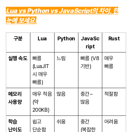
Lua vs Python vs JavaScript의 차이, 한
눈에 보세요!
구분
Lua
Python
JavaSc
Rust
ript
실행 속도
빠름
느림
빠름 (V8
매우
(LuaJIT
기반)
빠름
시 매우
빠름)
메모리
매우 적음
많음
중간~
적절함
사용량
(약
많음
200KB)
학습
쉽고
쉬움
중간
어려움
난이도
단순함
(복잡한