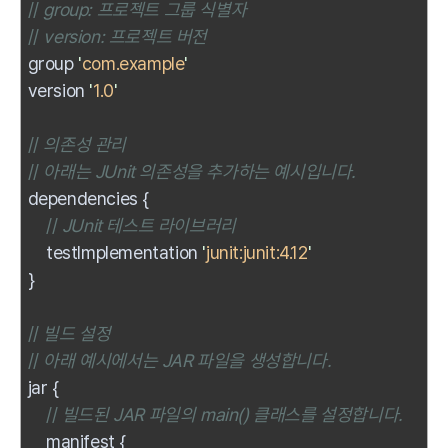
//
group: 프로젝트 그룹 식별자
//
version: 프로젝트 버전
group
'
com.example
'
version
'
1.0
'
//
의존성 관리
//
아래는 JUnit 의존성을 추가하는 예시입니다.
dependencies {
//
JUnit 테스트 라이브러리
testImplementation
'
junit:junit:4.12
'
}
//
빌드 설정
//
아래 예시에서는 JAR 파일을 생성합니다.
jar {
//
빌드된 JAR 파일의 main() 클래스를 설정합니다.
manifest {