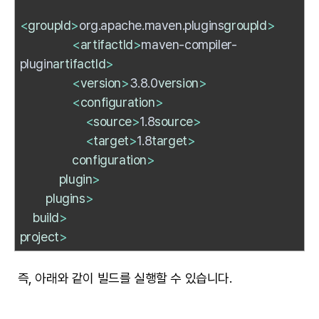
<
groupId
>
org.apache.maven.plugins
groupId
>
<
artifactId
>
maven-compiler-
plugin
artifactId
>
<
version
>
3.8.0
version
>
<
configuration
>
<
source
>
1.8
source
>
<
target
>
1.8
target
>
configuration
>
plugin
>
plugins
>
build
>
project
>
즉, 아래와 같이 빌드를 실행할 수 있습니다.