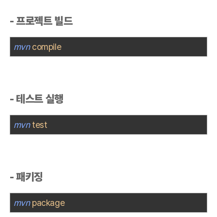
-
프로젝트
빌드
mvn
compile
-
테스트
실행
mvn
test
- 패키징
mvn
package