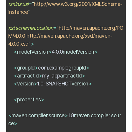
xmlns
:
xsi
=
"
http://www.w3.org/2001/XMLSchema-
instance
"
xsi
:
schemaLocation
=
"
http://maven.apache.org/PO
M/4.0.0 http://maven.apache.org/xsd/maven-
4.0.0.xsd
"
>
<
modelVersion
>
4.0.0
modelVersion
>
<
groupId
>
com.example
groupId
>
<
artifactId
>
my-app
artifactId
>
<
version
>
1.0-SNAPSHOT
version
>
<
properties
>
<
maven.compiler.source
>
1.8
maven.compiler.sour
ce
>