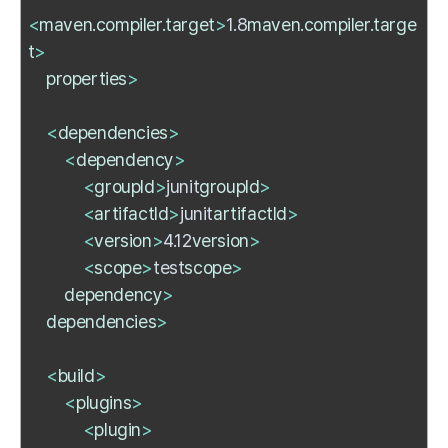
<
maven.compiler.target
>
1.8
maven.compiler.targe
t
>
properties
>
<
dependencies
>
<
dependency
>
<
groupId
>
junit
groupId
>
<
artifactId
>
junit
artifactId
>
<
version
>
4.12
version
>
<
scope
>
test
scope
>
dependency
>
dependencies
>
<
build
>
<
plugins
>
<
plugin
>