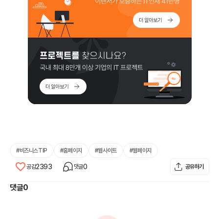
#
비즈니스TIP
#
홈페이지
#
웹사이트
#
웹페이지
2393
0
공감
댓글
공유하기
댓글
0