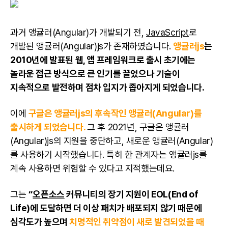
과거 앵귤러(Angular)가 개발되기 전,
JavaScript
로
개발된 앵귤러(Angular)js가 존재하였습니다.
앵귤러js
는
2010년에 발표된 웹, 앱 프레임워크로 출시 초기에는
놀라운 접근 방식으로 큰 인기를 끌었으나 기술이
지속적으로 발전하며 점차 입지가 좁아지게 되었습니다.
이에
구글은 앵귤러js의 후속작인 앵귤러(Angular)를
출시하게 되었습니다.
그 후 2021년, 구글은 앵귤러
(Angular)js의 지원을 중단하고, 새로운 앵귤러(Angular)
를 사용하기 시작했습니다. 특히 한 관계자는 앵귤러js를
계속 사용하면 위험할 수 있다고 지적했는데요.
그는
“
오픈소스
커뮤니티의 장기 지원이 EOL(End of
Life)에 도달하면 더 이상 패치가 배포되지 않기 때문에
심각도가 높으며
치명적인 취약점이 새로 발견되었을 때