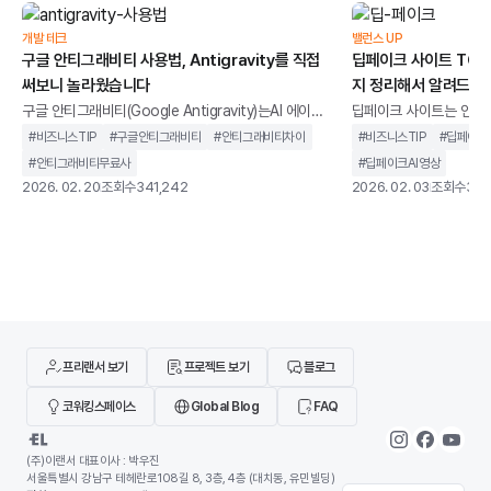
되었습니다. 개발자를 돕는 도구를 넘어 개발 과정에 직
OpenCode, Copilo
접 관여하는 환경에 가깝습니다.이 글에서는 구글 안티
스크톱, 웹, CLI에서 
개발 테크
밸런스 UP
그래비티가 기존 개발 환경과 무엇이 다른지, 어떻게
구글 안티그래비티 사용법, Antigravity를 직접
딥페이크 사이트 TOP 
과 가깝습니다.이번 글에서
써보니 놀라웠습니다
지 정리해서 알려드립
왜 AI 코딩 에이전트
구글 안티그래비티(Google Antigravity)는AI 에이전
딥페이크 사이트는 인공지
트를 중심으로 설계된 통합 개발 환경을 말합니다. 단순
굴이나 음성을 합성하고,
#
비즈니스TIP
#
구글안티그래비티
#
안티그래비티차이
#
비즈니스TIP
#
딥페이크
히 코드 자동완성을 제공하는 도구가 아니라,개발 작업
생성할 수 있는 웹 기반
#
안티그래비티무료사
#
딥페이크AI영상
을 계획하고 실행까지 이어가는 구조를 지향합니다.기
니다.과거에는 전문 장비
2026. 02. 20
조회수
341,242
2026. 02. 03
조회수
346
존 IDE가 개발자의 입력을 보조하는 역할에 가까웠다
지만, 이제는 별도의 설
면, 안티그래비티는 AI가 코드 작성, 터미널 실행, 브라
나 사용할 수 있는 환경
우저 테스트까지 하나의 흐름 안에서 처리하도록 설계
딥페이크 사이트가 같은
되었습니다. 개발자를 돕는 도구를 넘어 개발 과정에 직
않습니다. 어떤 서비스는
접 관여하는 환경에 가깝습니다.이 글에서는 구글 안티
위한 합법적인 AI 영상 
그래비티가 기존 개발 환경과 무엇이 다른지, 어떻게
트는 초상권 침해나 악용
기도 합니다
프리랜서 보기
프로젝트 보기
블로그
코워킹스페이스
Global Blog
FAQ
(주)이랜서 대표이사 : 박우진
서울특별시 강남구 테헤란로108길 8, 3층, 4층 (대치동, 유민빌딩)