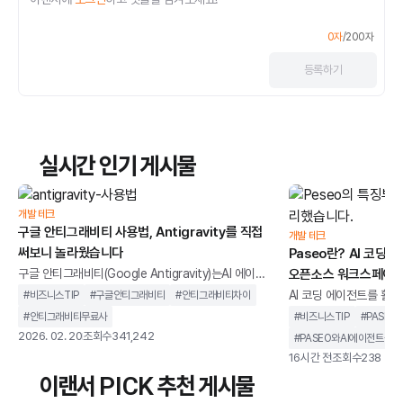
0
자
/
200
자
등록
하기
실시간 인기 게시물
개발 테크
구글 안티그래비티 사용법, Antigravity를 직접
개발 테크
써보니 놀라웠습니다
Paseo란? AI 코딩
구글 안티그래비티(Google Antigravity)는AI 에이전
오픈소스 워크스페이스
트를 중심으로 설계된 통합 개발 환경을 말합니다. 단순
AI 코딩 에이전트를 활용
#
비즈니스TIP
#
구글안티그래비티
#
안티그래비티차이
히 코드 자동완성을 제공하는 도구가 아니라,개발 작업
버깅, 리뷰 등여러 작업
#
안티그래비티무료사
#
비즈니스TIP
#
PASEO
을 계획하고 실행까지 이어가는 구조를 지향합니다.기
있습니다.하지만 작업이
2026. 02. 20
조회수
341,242
#
PASEO와AI에이전트툴차
존 IDE가 개발자의 입력을 보조하는 역할에 가까웠다
지켜야 한다는 제약이 따릅
16시간 전
조회수
238
면, 안티그래비티는 AI가 코드 작성, 터미널 실행, 브라
결하기 위해 개발된 오픈
이랜서 PICK 추천 게시물
우저 테스트까지 하나의 흐름 안에서 처리하도록 설계
페이스입니다.이미 사용 중인