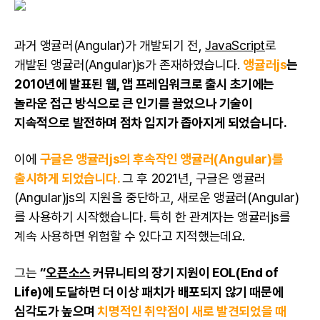
과거 앵귤러(Angular)가 개발되기 전,
JavaScript
로
개발된 앵귤러(Angular)js가 존재하였습니다.
앵귤러js
는
2010년에 발표된 웹, 앱 프레임워크로 출시 초기에는
놀라운 접근 방식으로 큰 인기를 끌었으나 기술이
지속적으로 발전하며 점차 입지가 좁아지게 되었습니다.
이에
구글은 앵귤러js의 후속작인 앵귤러(Angular)를
출시하게 되었습니다.
그 후 2021년, 구글은 앵귤러
(Angular)js의 지원을 중단하고, 새로운 앵귤러(Angular)
를 사용하기 시작했습니다. 특히 한 관계자는 앵귤러js를
계속 사용하면 위험할 수 있다고 지적했는데요.
그는
“
오픈소스
커뮤니티의 장기 지원이 EOL(End of
Life)에 도달하면 더 이상 패치가 배포되지 않기 때문에
심각도가 높으며
치명적인 취약점이 새로 발견되었을 때