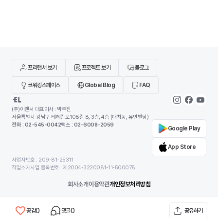
면, 안티그래비티는 AI가 코드 작성, 터미널 실행, 브라
나 사용할 수 있는 환경
우저 테스트까지 하나의 흐름 안에서 처리하도록 설계
딥페이크 사이트가 같은
되었습니다. 개발자를 돕는 도구를 넘어 개발 과정에 직
않습니다. 어떤 서비스는
접 관여하는 환경에 가깝습니다.이 글에서는 구글 안티
위한 합법적인 AI 영상 
그래비티가 기존 개발 환경과 무엇이 다른지, 어떻게
트는 초상권 침해나 악용
기도 합니다
프리랜서 보기
프로젝트 보기
블로그
코워킹스페이스
Global Blog
FAQ
(주)이랜서 대표이사 : 박우진
서울특별시 강남구 테헤란로108길 8, 3층, 4층 (대치동, 유민빌딩)
전화 : 02-545-0042
팩스 : 02-6008-2059
Google Play
App Store
사업자번호 : 209-81-25311
직업소개사업 등록번호 : 제2004-3220081-11-500078
회사소개
이용약관
개인정보처리방침
Copyright (C) 2000 -
2026
ELANCER All Rights Reserved.
0
0
공감
댓글
공유하기