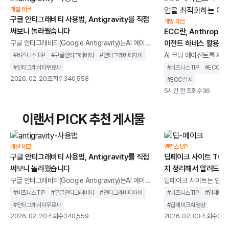
개발 테크
구글 안티그래비티 사용법, Antigravity를 직접
개발 테크
써보니 놀라웠습니다
ECC란, Anthropi
구글 안티그래비티(Google Antigravity)는AI 에이전
이전트 하네스 활용법
트를 중심으로 설계된 통합 개발 환경을 말합니다. 단순
AI 코딩 에이전트를 제대
#
비즈니스TIP
#
구글안티그래비티
#
안티그래비티차이
히 코드 자동완성을 제공하는 도구가 아니라,개발 작업
이전트 하네스를 쉽게 적
#
안티그래비티무료사
#
비즈니스TIP
#
ECC호
을 계획하고 실행까지 이어가는 구조를 지향합니다.기
되었습니다. 바로 'ECC(Ev
2026. 02. 20
조회수
340,558
#
ECC설치
존 IDE가 개발자의 입력을 보조하는 역할에 가까웠다
Code)’입니다.Anthr
5시간 전
조회수
36
면, 안티그래비티는 AI가 코드 작성, 터미널 실행, 브라
개발 과정에서 다듬은 스
우저 테스트까지 하나의 흐름 안에서 처리하도록 설계
사용자의 작업 의도에 맞
이랜서 PICK 추천 게시물
되었습니다. 개발자를 돕는 도구를 넘어 개발 과정에 직
제공하는 오픈소스 도구
접 관여하는 환경에 가깝습니다.이 글에서는 구글 안티
지 않은 사용자도 수준 높
그래비티가 기존 개발 환경과 무엇이 다른지, 어떻게
수 있게 지원합니다.이번 
개발 테크
밸런스 UP
구글 안티그래비티 사용법, Antigravity를 직접
이전트 작업 흐름을 정리
딥페이크 사이트 TOP 
써보니 놀라웠습니다
지 정리해서 알려드립
구글 안티그래비티(Google Antigravity)는AI 에이전
딥페이크 사이트는 인공지
트를 중심으로 설계된 통합 개발 환경을 말합니다. 단순
굴이나 음성을 합성하고,
#
비즈니스TIP
#
구글안티그래비티
#
안티그래비티차이
#
비즈니스TIP
#
딥페이크
히 코드 자동완성을 제공하는 도구가 아니라,개발 작업
생성할 수 있는 웹 기반
#
안티그래비티무료사
#
딥페이크AI영상
을 계획하고 실행까지 이어가는 구조를 지향합니다.기
니다.과거에는 전문 장비
2026. 02. 20
조회수
340,559
2026. 02. 03
조회수
344
존 IDE가 개발자의 입력을 보조하는 역할에 가까웠다
지만, 이제는 별도의 설