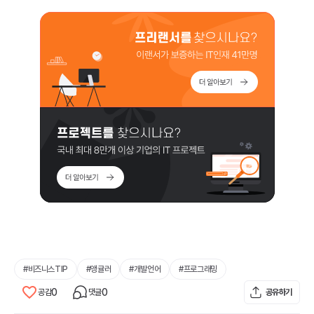
#
비즈니스TIP
#
앵귤러
#
개발언어
#
프로그래밍
0
0
공감
댓글
공유하기