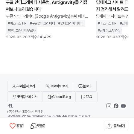
그래비티가 기존 개발 환경과 무엇이 다른지, 어떻게
구글 안티그래비티 사용법, Antigravity를 직접
딥페이크 사이트 TOP 
과 가깝습니다.이번 글에서
써보니 놀라웠습니다
지 정리해서 알려드립
왜 AI 코딩 에이전트
구글 안티그래비티(Google Antigravity)는AI 에이전
딥페이크 사이트는 인공지
트를 중심으로 설계된 통합 개발 환경을 말합니다. 단순
굴이나 음성을 합성하고,
#
비즈니스TIP
#
구글안티그래비티
#
안티그래비티차이
#
비즈니스TIP
#
딥페이크
히 코드 자동완성을 제공하는 도구가 아니라,개발 작업
생성할 수 있는 웹 기반
#
안티그래비티무료사
#
딥페이크AI영상
을 계획하고 실행까지 이어가는 구조를 지향합니다.기
니다.과거에는 전문 장비
2026. 02. 20
조회수
341,429
2026. 02. 03
조회수
346
존 IDE가 개발자의 입력을 보조하는 역할에 가까웠다
지만, 이제는 별도의 설
면, 안티그래비티는 AI가 코드 작성, 터미널 실행, 브라
나 사용할 수 있는 환경
우저 테스트까지 하나의 흐름 안에서 처리하도록 설계
딥페이크 사이트가 같은
되었습니다. 개발자를 돕는 도구를 넘어 개발 과정에 직
않습니다. 어떤 서비스는
접 관여하는 환경에 가깝습니다.이 글에서는 구글 안티
위한 합법적인 AI 영상 
그래비티가 기존 개발 환경과 무엇이 다른지, 어떻게
트는 초상권 침해나 악용
기도 합니다
프리랜서 보기
프로젝트 보기
블로그
코워킹스페이스
Global Blog
FAQ
(주)이랜서 대표이사 : 박우진
서울특별시 강남구 테헤란로108길 8, 3층, 4층 (대치동, 유민빌딩)
전화 : 02-545-0042
팩스 : 02-6008-2059
Google Play
1
0
공감
댓글
공유하기