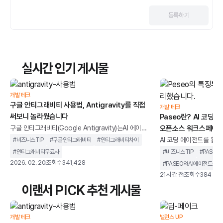
등록
하기
실시간 인기 게시물
개발 테크
구글 안티그래비티 사용법, Antigravity를 직접
개발 테크
써보니 놀라웠습니다
Paseo란? AI 코딩
구글 안티그래비티(Google Antigravity)는AI 에이전
오픈소스 워크스페이스
트를 중심으로 설계된 통합 개발 환경을 말합니다. 단순
AI 코딩 에이전트를 활용
#
비즈니스TIP
#
구글안티그래비티
#
안티그래비티차이
히 코드 자동완성을 제공하는 도구가 아니라,개발 작업
버깅, 리뷰 등여러 작업
#
안티그래비티무료사
#
비즈니스TIP
#
PASEO
을 계획하고 실행까지 이어가는 구조를 지향합니다.기
있습니다.하지만 작업이
2026. 02. 20
조회수
341,428
#
PASEO와AI에이전트툴차
존 IDE가 개발자의 입력을 보조하는 역할에 가까웠다
지켜야 한다는 제약이 따릅
21시간 전
조회수
384
면, 안티그래비티는 AI가 코드 작성, 터미널 실행, 브라
결하기 위해 개발된 오픈
이랜서 PICK 추천 게시물
우저 테스트까지 하나의 흐름 안에서 처리하도록 설계
페이스입니다.이미 사용 중인
되었습니다. 개발자를 돕는 도구를 넘어 개발 과정에 직
OpenCode, Copilo
접 관여하는 환경에 가깝습니다.이 글에서는 구글 안티
스크톱, 웹, CLI에서 
개발 테크
밸런스 UP