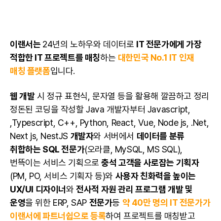
이랜서는
24년의 노하우와
데이터
로
IT 전문가에게 가장
적합한 IT 프로젝트를 매칭
하는
대한민국 No.1 IT 인재
매칭 플랫폼
입니다.
웹 개발
시
정규 표현식
,
문자열
등을 활용해 깔끔하고 정리
정돈된 코딩을 작성할
Java
개발자
부터
Javascript
,
,
Typescript
,
C++
,
Python
,
React
,
Vue
,
Node js
, .Net,
Next js
,
NestJS
개발자
와 서버에서
데이터
를 분류
취합하는
SQL
전문가
(
오라클
,
MySQL
,
MS SQL
),
번뜩이는
서비스 기획
으로
충석 고객을 사로잡는
기획자
(
PM
, PO,
서비스 기획자
등)와
사용자 친화력을 높이는
UX/UI
디자이너
와
전사적 자원 관리 프로그램
개발 및
운영
을 위한
ERP
,
SAP
전문가
등
약 40만 명의 IT 전문가가
이랜서에 파트너쉽으로 등록
하여 프로젝트를 매칭받고