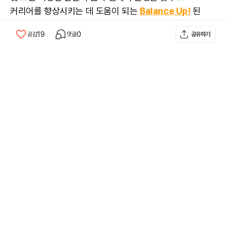
커리어
를 향상시키는 데 도움이 되는
Balance Up!
된
정보를 제공합니다.
19
0
공감
댓글
공유하기
▶️ 이랜서 추천, 합격률을 높이는 구직 서류 작성
성공 패키지 시리즈
1.
합격하는 개발자 포트폴리오 작성 방법
2.
경력 기술서 가이드 예시(IT 경력 개발자)
3.
경력 개발자를 위한 합격하는 자기소개서 작성 TIP
4.
이력서 쓰는 법, 합격하는 경력자는 이렇게 쓴다!